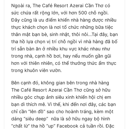
Ngoài ra, The Café Resort Azerai Cần Thơ có
sức chứa rất rộng lớn, với hơn 500 chỗ ngồi.
Đây cũng là ưu điểm khiến nhà hàng được nhiều
thực khách chọn là nơi tổ chức những bữa tiệc
thân mật bạn bè, sinh nhật, thôi nôi…Tại đây, bạn
tha hồ lựa chọn vị trí chỗ ngồi vì nhà hàng đã bố
trí sẵn bàn ăn ở nhiều khu vực khác nhau như
trong nhà, cạnh hồ bơi, hay nếu muốn gần gũi
hơn với thiên nhiên, có thể thưởng thức ẩm thực
trong khuôn viên vườn.
Bên cạnh đó, không gian bên trong nhà hàng
The Café Resort Azerai Cần Thơ cũng sở hữu
nhiều góc chụp ảnh siêu xinh khiến hội chị em
bạn dì thích mê. Vì thế, khi đến nơi đây, các bạn
chỉ cần “lên đồ” sao cho hoành tráng, kèm một
dáng “siêu deep” nữa là sở hữu ngay bộ hình
“chất lừ” tha hồ “up” Facebook cả tuần rồi. Đặc