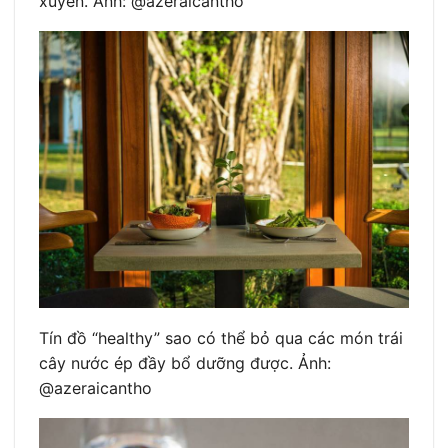
xuyên. Ảnh: @azeraicantho
Tín đồ “healthy” sao có thể bỏ qua các món trái
cây nước ép đầy bổ dưỡng được. Ảnh:
@azeraicantho