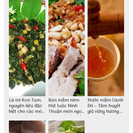
phố Hội
Lá mì Kon Tum,
Bún mắm nêm
Nước mắm Gành
nguyên liệu đặc
thịt luộc Ninh
Đỏ – Tâm huyết
biệt cho các món
Thuận món ngon
giữ vững hương vị
ăn độc đáo
dân dã miền biển
nước mắm sau
bao đời