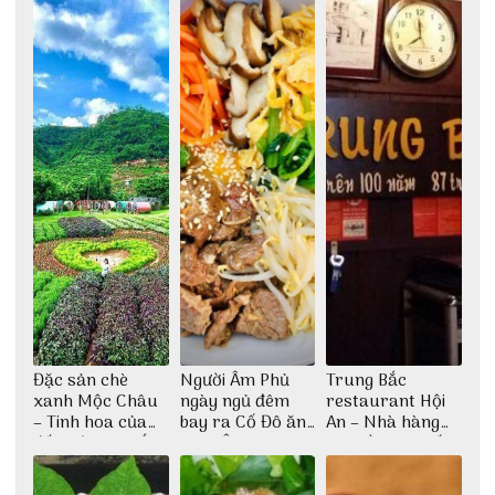
Đặc sản chè
Người Âm Phủ
Trung Bắc
xanh Mộc Châu
ngày ngủ đêm
restaurant Hội
– Tinh hoa của
bay ra Cố Đô ăn
An – Nhà hàng
đất trời Tây Bắc
Cơm Âm Phủ
cao lầu có thiết
Huế
kế vô cùng ấn
tượng giữa lòng