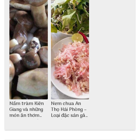
Nấm tràm Kiên
Nem chua An
Giang và những
Thọ Hải Phòng –
món ăn thơm
Loại đặc sản gây
ngon khó cưỡng
nghiện