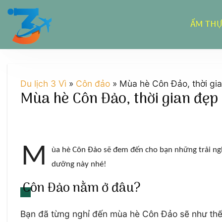
Chuyển
đến
ẨM TH
nội
dung
Du lịch 3 Vì
»
Côn đảo
»
Mùa hè Côn Đảo, thời gia
Mùa hè Côn Đảo, thời gian đẹp 
M
ùa hè Côn Đảo sẽ đem đến cho bạn những trải ng
dưỡng này nhé!
Côn Đảo nằm ở đâu?
Bạn đã từng nghỉ đến mùa hè Côn Đảo sẽ như th