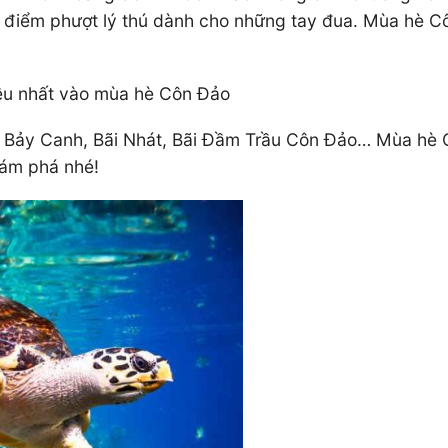
 điểm phượt lý thú dành cho những tay đua. Mùa hè Côn 
̀u nhất vào mùa hè Côn Đảo
: Hòn Bảy Canh, Bãi Nhát, Bãi Đầm Trầu Côn Đảo… Mùa 
́m phá nhé!