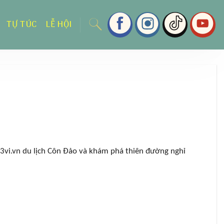
TỰ TÚC
LỄ HỘI
h 3vi.vn
du lịch Côn Đảo
và khám phá t
hiên đường nghỉ