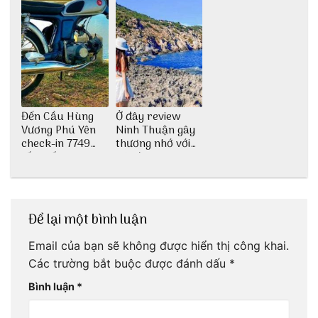
Đến Cầu Hùng
Ở đây review
Vương Phú Yên
Ninh Thuận gây
check-in 7749
thương nhớ với
tấm sống ảo
nét đẹp thiên
nhiên tuyệt sắc
Để lại một bình luận
Email của bạn sẽ không được hiển thị công khai.
Các trường bắt buộc được đánh dấu
*
Bình luận
*