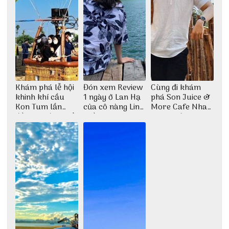
Khám phá lễ hội
Đón xem Review
Cùng đi khám
khinh khí cầu
1 ngày ở Lan Hạ
phá Son Juice &
Kon Tum lần
của cô nàng Linh
More Cafe Nha
đầu tiên được tổ
Trần
Trang với anh
chức
chàng Lộc Vũ