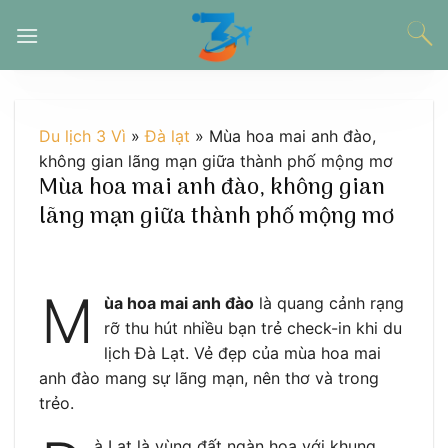
Chuyển
đến
nội
dung
Du lịch 3 Vì
»
Đà lạt
»
Mùa hoa mai anh đào,
không gian lãng mạn giữa thành phố mộng mơ
Mùa hoa mai anh đào, không gian
lãng mạn giữa thành phố mộng mơ
M
ùa hoa mai anh đào
là quang cảnh rạng
rỡ thu hút nhiều bạn trẻ check-in khi du
lịch Đà Lạt. Vẻ đẹp của mùa hoa mai
anh đào mang sự lãng mạn, nên thơ và trong
trẻo.
à Lạt là vùng đất ngàn hoa với khung