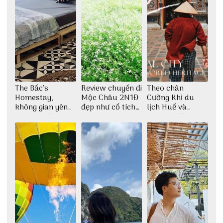
The Bấc’s
Review chuyến đi
Theo chân
Homestay,
Mộc Châu 2N1Đ
Cường Khỉ du
không gian yên
đẹp như cổ tích
lịch Huế và
bình tại Hòn Sơn
cùng nhóm bạn
check-in đúng
Thu Hà
những góc chụp
đẹp