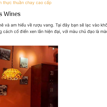
m thực thuần chay cao cấp
’s Wines
ê và am hiểu về rượu vang. Tại đây bạn sẽ lạc vào kh
 cách cổ điển xen lẫn hiện đại, với màu chủ đạo là màu