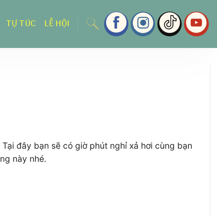
TỰ TÚC
LỄ HỘI
 Tại đây bạn sẽ có giờ phút nghỉ xả hơi cùng bạn
àng này nhé.