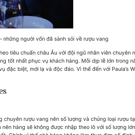
 – những người vốn đã sành sỏi về rượu vang
theo tiêu chuẩn châu Âu với đội ngũ nhân viên chuyên 
g tốt nhất phục vụ khách hàng. Mỗi dịp lễ lớn trong n
vụ đặc biệt, mới lạ và độc đáo. Vì thế đến với Paula’s
es
àng chuyên rượu vang nên số lượng và chủng loại rượu t
nên hàng sẽ không được nhập theo lô với số lượng lớn, 