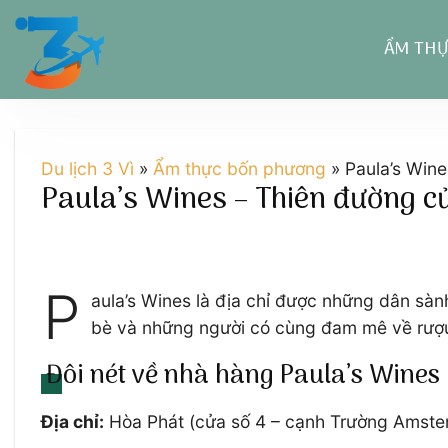
Chuyển
đến
ẨM TH
nội
dung
Du lịch 3 Vì
»
Ẩm thực bốn phương
»
Paula’s Wine
Paula’s Wines – Thiên đường c
P
aula’s Wines là địa chỉ được những dân sành
bè và những người có cùng đam mê về rượu.
Đôi nét về nhà hàng Paula’s Wines
Địa chỉ:
Hòa Phát (cửa số 4 – cạnh Trường Amste