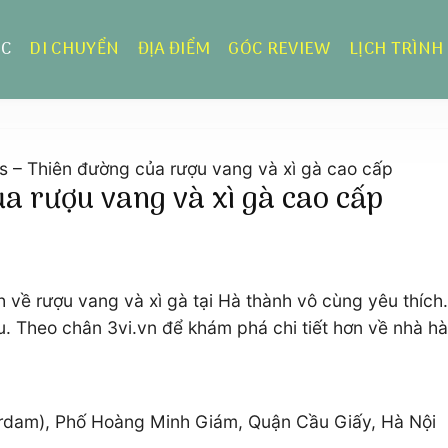
ỰC
DI CHUYỂN
ĐỊA ĐIỂM
GÓC REVIEW
LỊCH TRÌNH
s – Thiên đường của rượu vang và xì gà cao cấp
ủa rượu vang và xì gà cao cấp
 về rượu vang và xì gà tại Hà thành vô cùng yêu thích.
 Theo chân 3vi.vn để khám phá chi tiết hơn về nhà h
rdam), Phố Hoàng Minh Giám, Quận Cầu Giấy, Hà Nội