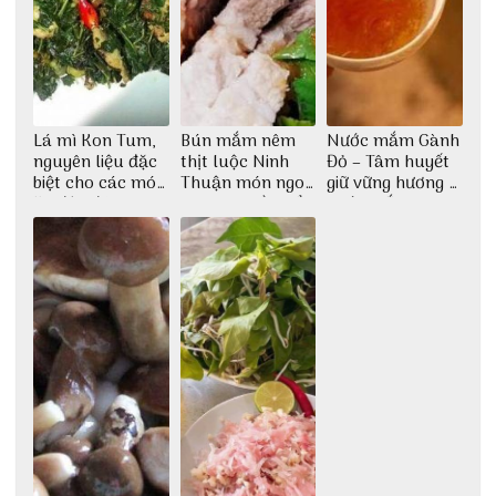
Lá mì Kon Tum,
Bún mắm nêm
Nước mắm Gành
nguyên liệu đặc
thịt luộc Ninh
Đỏ – Tâm huyết
biệt cho các món
Thuận món ngon
giữ vững hương vị
ăn độc đáo
dân dã miền biển
nước mắm sau
bao đời