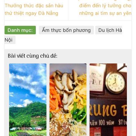
Thưởng thức đặc sản hàu
điểm đến lý tưởng cho
thứ thiệt ngay Đà Nẵng
những ai tìm sự an yên
Danh mục:
Ẩm thực bốn phương
Du lịch Hà
Nội
Bài viết cùng chủ đề: