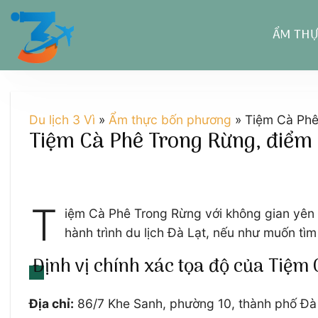
Chuyển
đến
ẨM TH
nội
dung
Du lịch 3 Vì
»
Ẩm thực bốn phương
»
Tiệm Cà Phê
Tiệm Cà Phê Trong Rừng, điểm 
T
iệm Cà Phê Trong Rừng với không gian yên 
hành trình du lịch Đà Lạt, nếu như muốn tì
Định vị chính xác tọa độ của Tiệm
Địa chỉ:
86/7 Khe Sanh, phường 10, thành phố Đà