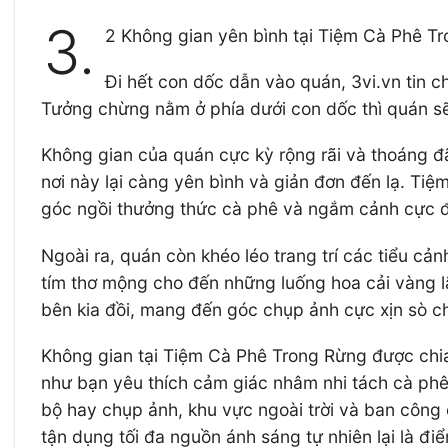
3.
2 Không gian yên bình tại Tiệm Cà Phê T
Đi hết con dốc dẫn vào quán, 3vi.vn tin
Tưởng chừng nằm ở phía dưới con dốc thì quán sẽ p
Không gian của quán cực kỳ rộng rãi và thoáng đã
nơi này lại càng yên bình và giản đơn đến lạ. T
góc ngồi thưởng thức cà phê và ngắm cảnh cực đ
Ngoài ra, quán còn khéo léo trang trí các tiểu c
tím thơ mộng cho đến những luống hoa cải vàng l
bên kia đồi, mang đến góc chụp ảnh cực xịn sò c
Không gian tại Tiệm Cà Phê Trong Rừng được chia
như bạn yêu thích cảm giác nhâm nhi tách cà phê
bộ hay chụp ảnh, khu vực ngoài trời và ban công 
tận dụng tối đa nguồn ánh sáng tự nhiên lại là đ