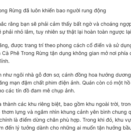
rong Rừng đã luôn khiến bao người rung động
 chắc rằng bạn sẽ phải cảm thấy bất ngờ và choáng ng
hải nhỏ lắm, tuy nhiên sự thật lại hoàn toàn ngược lại
ng, được trang trí theo phong cách cổ điển và sử dụng
iệm Cà Phê Trong Rừng tận dụng không gian mở nơi phí
ỉnh.
ảnh như ngôi nhà gỗ đơn sơ, cánh đồng hoa hướng dương 
ãng mạn đậm chất phim điện ảnh. Quán còn có một hồ 
ho các tín đồ đam mê chụp ảnh.
 thành các khu riêng biệt, bao gồm khu ngoài trời, tr
 thơm lựng và ngắm nhìn khung cảnh yên bình chung q
chính là điểm dừng chân phù hợp. Trong khi đó, khu vự
iểm đến lý tưởng dành cho những ai muốn tận hưởng bầu