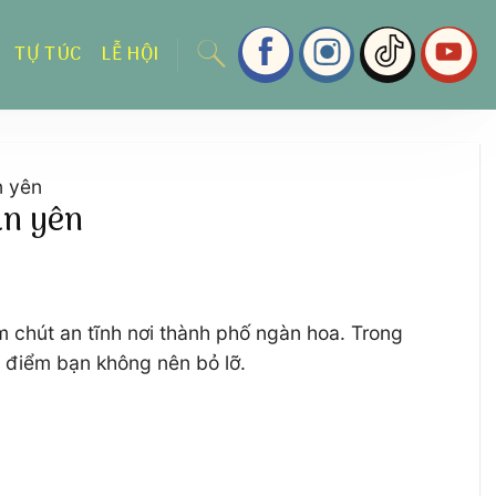
TỰ TÚC
LỄ HỘI
n yên
an yên
 chút an tĩnh nơi thành phố ngàn hoa. Trong
a điểm bạn không nên bỏ lỡ.