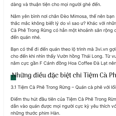
dàng và thuận tiện cho mọi người ghé đến.
Nằm yên bình nơi chân Đèo Mimosa, thế nên bạn c
thắc mắc không biết lý do vì sao ư? Khác với nhữ
Cà Phê Trong Rừng có hẳn một khoảnh sân rộng dà
đến quán nhé.
Bạn có thể đi đến quán theo lộ trình mà 3vi.vn g
cho đến khi nhìn thấy Vườn hồng Thái Long. Từ v
nằm cực gần F Cánh đồng Hoa Coffee Đà Lạt nên b
Những điều đặc biệt chỉ Tiệm Cà P
3.1 Tiệm Cà Phê Trong Rừng – Quán cà phê với lố
Điểm thu hút đầu tiên của Tiệm Cà Phê Trong Rừn
dẫn vào quán được mọi người cực kỳ yêu thích vớ
những thước phim Hàn.