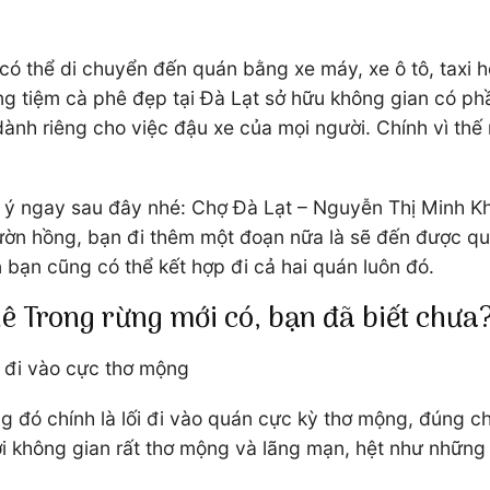
ó thể di chuyển đến quán bằng xe máy, xe ô tô, taxi h
ng tiệm cà phê đẹp tại Đà Lạt sở hữu không gian có phầ
nh riêng cho việc đậu xe của mọi người. Chính vì thế
ợi ý ngay sau đây nhé: Chợ Đà Lạt – Nguyễn Thị Minh 
ườn hồng, bạn đi thêm một đoạn nữa là sẽ đến được qu
ạn cũng có thể kết hợp đi cả hai quán luôn đó.
hê Trong rừng mới có, bạn đã biết chưa
i đi vào cực thơ mộng
g đó chính là lối đi vào quán cực kỳ thơ mộng, đúng 
i không gian rất thơ mộng và lãng mạn, hệt như những 