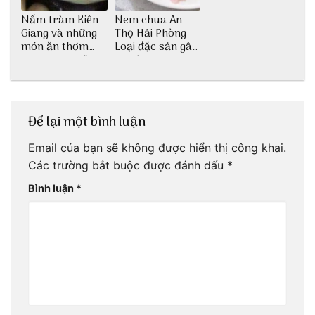
Nấm tràm Kiên
Nem chua An
Giang và những
Thọ Hải Phòng –
món ăn thơm
Loại đặc sản gây
ngon khó cưỡng
nghiện
Để lại một bình luận
Email của bạn sẽ không được hiển thị công khai.
Các trường bắt buộc được đánh dấu
*
Bình luận
*