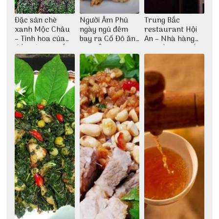
Đặc sản chè
Người Âm Phủ
Trung Bắc
xanh Mộc Châu
ngày ngủ đêm
restaurant Hội
– Tinh hoa của
bay ra Cố Đô ăn
An – Nhà hàng
đất trời Tây Bắc
Cơm Âm Phủ
cao lầu có thiết
Huế
kế vô cùng ấn
tượng giữa lòng
phố Hội