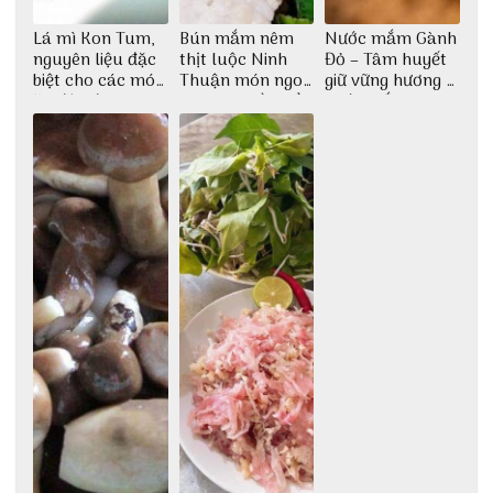
Lá mì Kon Tum,
Bún mắm nêm
Nước mắm Gành
nguyên liệu đặc
thịt luộc Ninh
Đỏ – Tâm huyết
biệt cho các món
Thuận món ngon
giữ vững hương vị
ăn độc đáo
dân dã miền biển
nước mắm sau
bao đời