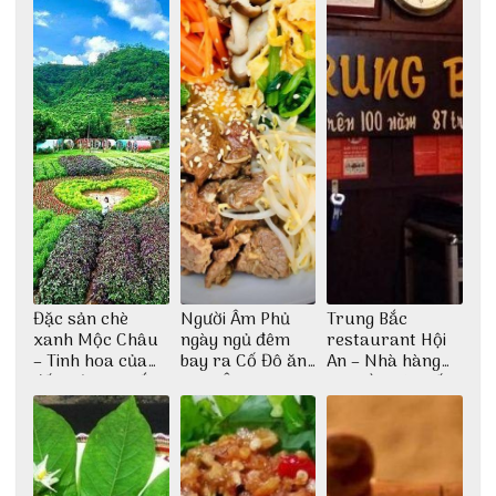
Đặc sản chè
Người Âm Phủ
Trung Bắc
xanh Mộc Châu
ngày ngủ đêm
restaurant Hội
– Tinh hoa của
bay ra Cố Đô ăn
An – Nhà hàng
đất trời Tây Bắc
Cơm Âm Phủ
cao lầu có thiết
Huế
kế vô cùng ấn
tượng giữa lòng
phố Hội