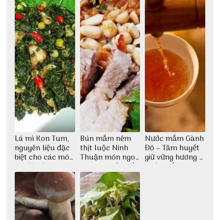
Lá mì Kon Tum,
Bún mắm nêm
Nước mắm Gành
nguyên liệu đặc
thịt luộc Ninh
Đỏ – Tâm huyết
biệt cho các món
Thuận món ngon
giữ vững hương vị
ăn độc đáo
dân dã miền biển
nước mắm sau
bao đời