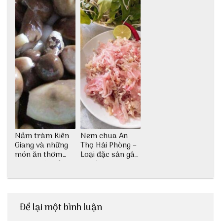
Nấm tràm Kiên
Nem chua An
Giang và những
Thọ Hải Phòng –
món ăn thơm
Loại đặc sản gây
ngon khó cưỡng
nghiện
Để lại một bình luận