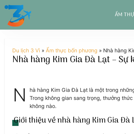
Chuyển
đến
ẨM TH
nội
dung
Du lịch 3 Vì
»
Ẩm thực bốn phương
»
Nhà hàng Ki
Nhà hàng Kim Gia Đà Lạt – Sự 
N
hà hàng Kim Gia Đà Lạt là một trong những
Trong không gian sang trọng, thưởng thức 
không nào.
Giới thiệu về nhà hàng Kim Gia Đà 