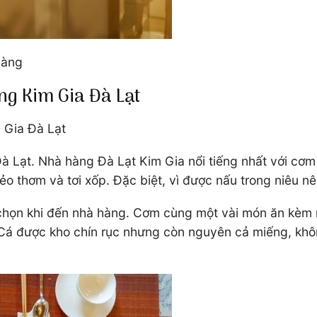
 hàng
g Kim Gia Đà Lạt
m Gia Đà Lạt
Đà Lạt. Nhà hàng Đà Lạt Kim Gia nổi tiếng nhất với c
o thơm và tơi xốp. Đặc biệt, vì được nấu trong niêu n
 chọn khi đến nhà hàng. Cơm cùng một vài món ăn kèm 
 Cá được kho chín rục nhưng còn nguyên cả miếng, khôn