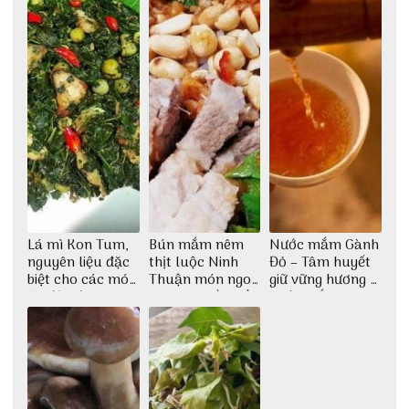
Lá mì Kon Tum,
Bún mắm nêm
Nước mắm Gành
nguyên liệu đặc
thịt luộc Ninh
Đỏ – Tâm huyết
biệt cho các món
Thuận món ngon
giữ vững hương vị
ăn độc đáo
dân dã miền biển
nước mắm sau
bao đời