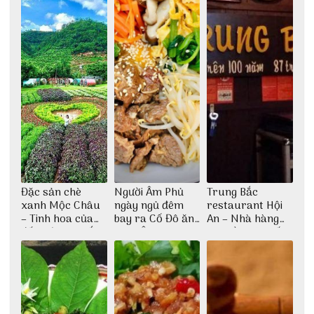
Đặc sản chè
Người Âm Phủ
Trung Bắc
xanh Mộc Châu
ngày ngủ đêm
restaurant Hội
– Tinh hoa của
bay ra Cố Đô ăn
An – Nhà hàng
đất trời Tây Bắc
Cơm Âm Phủ
cao lầu có thiết
Huế
kế vô cùng ấn
tượng giữa lòng
phố Hội