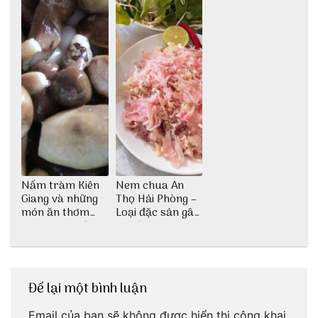
Nấm tràm Kiên
Nem chua An
Giang và những
Thọ Hải Phòng –
món ăn thơm
Loại đặc sản gây
ngon khó cưỡng
nghiện
Để lại một bình luận
Email của bạn sẽ không được hiển thị công khai.