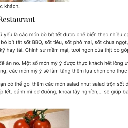
ực khách.
 Restaurant
yếu là các món bò bít tết được chế biến theo nhiều cá
bò bít tết sốt BBQ, sốt tiêu, sốt phô mai, sốt chua ngọ
 kỹ hay tái. Chính sự mềm mại, tươi ngon của thịt bò gó
để ăn no. Một số món mỳ ý được thực khách hết lòng ưa
rằng, các món mỳ ý sẽ làm tăng thêm lựa chọn cho thực
bạn có thể gọi thêm các món salad như: salad trộn số
 ốp lết, bánh mì bơ đường, khoai tây nghiền,… sẽ giúp 