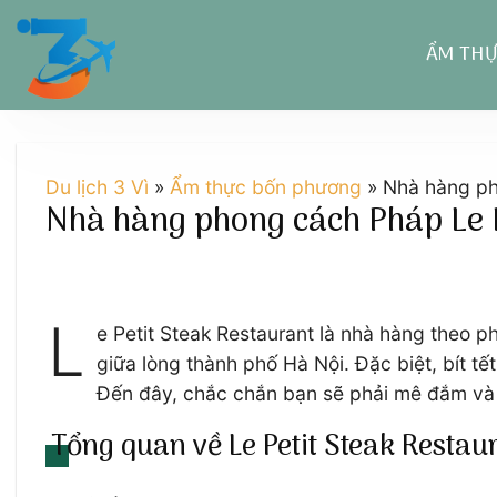
Chuyển
đến
ẨM TH
nội
dung
Du lịch 3 Vì
»
Ẩm thực bốn phương
»
Nhà hàng ph
Nhà hàng phong cách Pháp Le P
L
e Petit Steak Restaurant là nhà hàng theo 
giữa lòng thành phố Hà Nội. Đặc biệt, bít
Đến đây, chắc chắn bạn sẽ phải mê đắm và 
Tổng quan về Le Petit Steak Restau