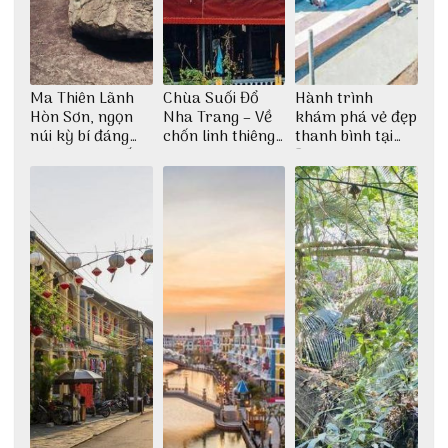
Ma Thiên Lãnh
Chùa Suối Đổ
Hành trình
Hòn Sơn, ngọn
Nha Trang – Về
khám phá vẻ đẹp
núi kỳ bí đáng
chốn linh thiêng
thanh bình tại
khám phá nhất
giữa không gian
Đảo Phú Quý
thiền định