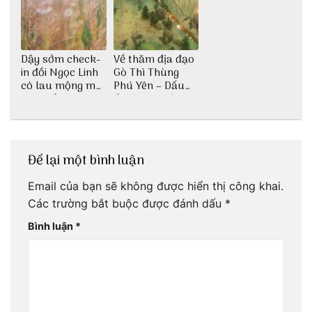
Dậy sớm check-
Về thăm địa đạo
in đồi Ngọc Linh
Gò Thì Thùng
cỏ lau mộng mơ
Phú Yên – Dấu
tại Huế nè bạn
ấn lịch sử còn
ơi!
mãi với thời gian
Để lại một bình luận
Email của bạn sẽ không được hiển thị công khai.
Các trường bắt buộc được đánh dấu
*
Bình luận
*