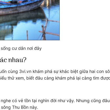
i sống cư dân nơi đây
hác nhau?
muốn cùng 3vi.vn khám phá sự khác biệt giữa hai con 
iểu thử xem, biết đâu càng khám phá lại càng tìm được
e” nghe có vẻ tồn tại nghìn đời như vậy. Nhưng cũng đâ
n sông Thu Bồn này.