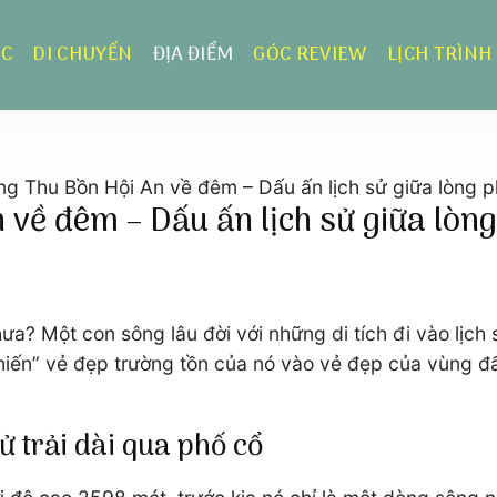
ỰC
DI CHUYỂN
ĐỊA ĐIỂM
GÓC REVIEW
LỊCH TRÌNH
ng Thu Bồn Hội An về đêm – Dấu ấn lịch sử giữa lòng 
về đêm – Dấu ấn lịch sử giữa lòng
ưa? Một con sông lâu đời với những di tích đi vào lịch
 hiến” vẻ đẹp trường tồn của nó vào vẻ đẹp của vùng đ
sử trải dài qua phố cổ