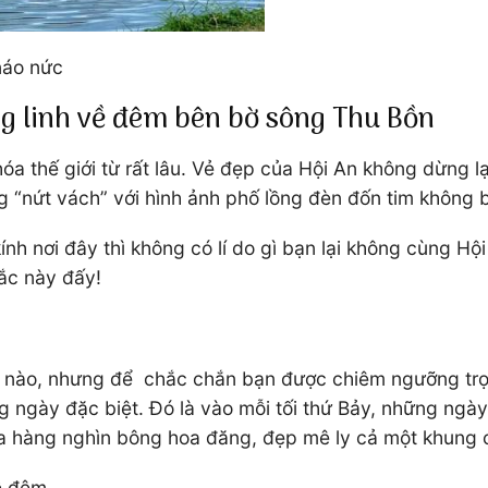
náo nức
g linh về đêm bên bờ sông Thu Bồn
óa thế giới từ rất lâu. Vẻ đẹp của Hội An không dừng l
ếng “nứt vách” với hình ảnh phố lồng đèn đốn tim không 
ính nơi đây thì không có lí do gì bạn lại không cùng Hộ
ắc này đấy!
y nào, nhưng để chắc chắn bạn được chiêm ngưỡng tr
g ngày đặc biệt. Đó là vào mỗi tối thứ Bảy, những ngà
của hàng nghìn bông hoa đăng, đẹp mê ly cả một khung 
ề đêm