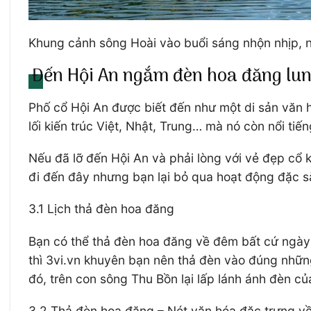
Khung cảnh sông Hoài vào buổi sáng nhộn nhịp, 
Đến Hội An ngắm đèn hoa đăng lun
Phố cổ Hội An được biết đến như một di sản văn h
lối kiến trúc Việt, Nhật, Trung… mà nó còn nổi ti
Nếu đã lỡ đến Hội An và phải lòng với vẻ đẹp cổ k
đi đến đây nhưng bạn lại bỏ qua hoạt động đặc s
3.1 Lịch thả đèn hoa đăng
Bạn có thể thả đèn hoa đăng về đêm bất cứ ngà
thì 3vi.vn khuyên bạn nên thả đèn vào đúng nhữn
đó, trên con sông Thu Bồn lại lấp lánh ánh đèn 
3.2 Thả đèn hoa đăng – Nét văn hóa đặc trưng v