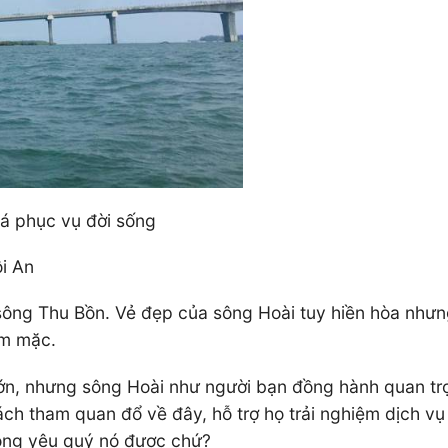
á phục vụ đời sống
i An
sông Thu Bồn. Vẻ đẹp của sông Hoài tuy hiền hòa nhưn
ầm mặc.
lớn, nhưng sông Hoài như người bạn đồng hành quan tr
ch tham quan đổ về đây, hỗ trợ họ trải nghiệm dịch v
hông yêu quý nó được chứ?