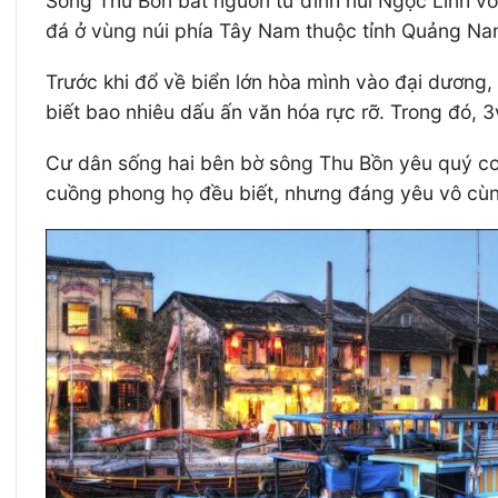
Sông Thu Bồn bắt nguồn từ đỉnh núi Ngọc Linh v
đá ở vùng núi phía Tây Nam thuộc tỉnh Quảng Na
Trước khi đổ về biển lớn hòa mình vào đại dươn
biết bao nhiêu dấu ấn văn hóa rực rỡ. Trong đó, 
Cư dân sống hai bên bờ sông Thu Bồn yêu quý con 
cuồng phong họ đều biết, nhưng đáng yêu vô cùn