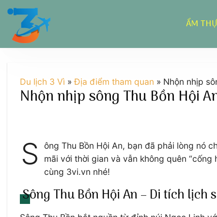
Chuyển
đến
ẨM TH
nội
dung
Du lịch 3 Vì
»
Địa điểm tham quan
»
Nhộn nhịp sô
Nhộn nhịp sông Thu Bồn Hội An 
S
ông Thu Bồn Hội An, bạn đã phải lòng nó ch
mãi với thời gian và vẫn không quên “cống
cùng 3vi.vn nhé!
Sông Thu Bồn Hội An – Di tích lịch 