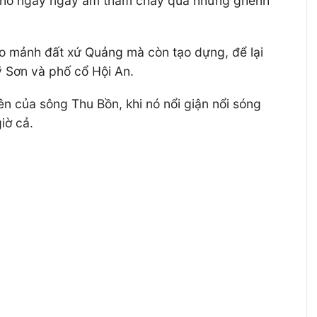
g nhỏ ngày ngày âm thầm chảy qua những ghềnh
o mảnh đất xứ Quảng mà còn tạo dựng, để lại
ỹ Sơn và phố cổ Hội An.
n của sông Thu Bồn, khi nó nổi giận nổi sóng
iờ cả.