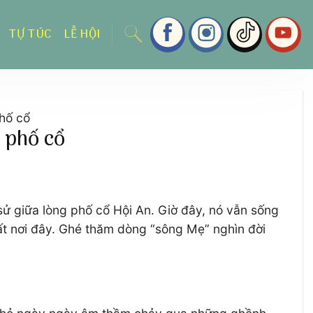
TỰ TÚC
LỄ HỘI
phố cổ
 phố cổ
 sử giữa lòng phố cổ Hội An. Giờ đây, nó vẫn sống
ất nơi đây. Ghé thăm dòng “sông Mẹ” nghìn đời