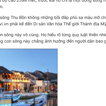
ới độ cao 2598 mét, trước kia nó chỉ là một dòng sôn
m.
g, sông Thu Bồn không những bồi đắp phù sa màu mỡ ch
3vi.vn phải kể đến Di sản Văn hóa Thế giới Thánh địa M
sông này vô cùng. Họ hiểu rõ từng quy luật thiên nhiê
g con sông này chẳng ảnh hưởng đến người dân bao g