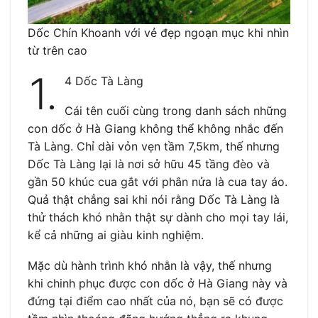
Dốc Chín Khoanh với vẻ đẹp ngoạn mục khi nhìn
từ trên cao
1.
4 Dốc Tà Làng
Cái tên cuối cùng trong danh sách những
con dốc ở Hà Giang không thể không nhắc đến
Tà Làng. Chỉ dài vỏn vẹn tầm 7,5km, thế nhưng
Dốc Tà Làng lại là nơi sở hữu 45 tầng đèo và
gần 50 khúc cua gắt với phân nửa là cua tay áo.
Quả thật chẳng sai khi nói rằng Dốc Tà Làng là
thử thách khó nhằn thật sự dành cho mọi tay lái,
kể cả những ai giàu kinh nghiệm.
Mặc dù hành trình khó nhằn là vậy, thế nhưng
khi chinh phục được con dốc ở Hà Giang này và
đứng tại điểm cao nhất của nó, bạn sẽ có được