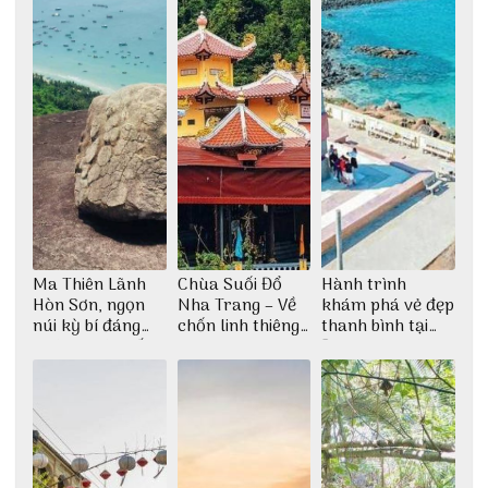
Ma Thiên Lãnh
Chùa Suối Đổ
Hành trình
Hòn Sơn, ngọn
Nha Trang – Về
khám phá vẻ đẹp
núi kỳ bí đáng
chốn linh thiêng
thanh bình tại
khám phá nhất
giữa không gian
Đảo Phú Quý
thiền định