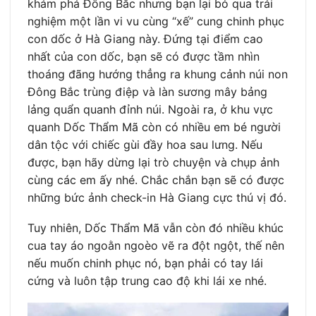
khám phá Đông Bắc nhưng bạn lại bỏ qua trải
nghiệm một lần vi vu cùng “xế” cung chinh phục
con dốc ở Hà Giang này. Đứng tại điểm cao
nhất của con dốc, bạn sẽ có được tầm nhìn
thoáng đãng hướng thẳng ra khung cảnh núi non
Đông Bắc trùng điệp và làn sương mây bảng
lảng quẩn quanh đỉnh núi. Ngoài ra, ở khu vực
quanh Dốc Thẩm Mã còn có nhiều em bé người
dân tộc với chiếc gùi đầy hoa sau lưng. Nếu
được, bạn hãy dừng lại trò chuyện và chụp ảnh
cùng các em ấy nhé. Chắc chắn bạn sẽ có được
những bức ảnh check-in Hà Giang cực thú vị đó.
Tuy nhiên, Dốc Thẩm Mã vẫn còn đó nhiều khúc
cua tay áo ngoằn ngoèo vẽ ra đột ngột, thế nên
nếu muốn chinh phục nó, bạn phải có tay lái
cứng và luôn tập trung cao độ khi lái xe nhé.