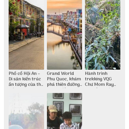
Phố cổ Hội An –
Grand World
Hành trình
Di sản kiến trúc
Phu Quoc, khám
trekking VQG
ấn tượng của thế
phá thiên đường
Chư Mom Ray
giới
giải trí đầy sôi
tìm về núi rừng
động
đại ngàn