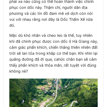
phải xe nào cũng có thể hoàn thành việc chinh
phục con dốc này. Thậm chí, người dân địa
phương và các tín đồ đam mê xê dịch còn nói
vui với nhau rằng nơi đây là Dốc Thẩm Xế nữa
đó.
Mặc dù khó nhằn và cheo leo là thế, tuy nhiên
khi đã chinh phục được con dốc ở Hà Giang này,
cảm giác phấn khích, chiến thắng thiên nhiên đất
trời sẽ lan tỏa trong khắp cơ thể bạn. Khi nhìn lại
quãng đường đã đi qua, cahức chắn bạn sẽ cảm
thấy phấn khích và thỏa mãn, rất tuyệt vời đúng
không nè?