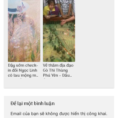
Dậy sớm check-
Về thăm địa đạo
in đồi Ngọc Linh
Gò Thì Thùng
cỏ lau mộng mơ
Phú Yên – Dấu
tại Huế nè bạn
ấn lịch sử còn
ơi!
mãi với thời gian
Để lại một bình luận
Email của bạn sẽ không được hiển thị công khai.