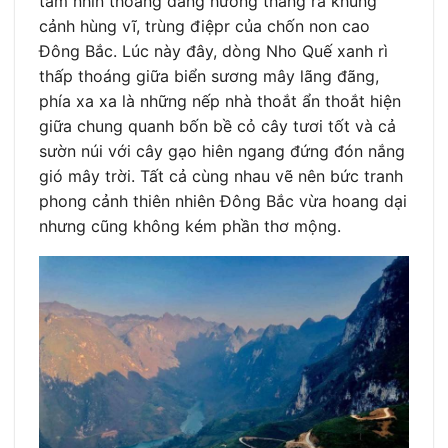
tầm nhìn thoáng đãng hướng thẳng ra khung
cảnh hùng vĩ, trùng điệpr của chốn non cao
Đông Bắc. Lúc này đây, dòng Nho Quế xanh rì
thấp thoáng giữa biển sương mây lãng đãng,
phía xa xa là những nếp nhà thoắt ẩn thoắt hiện
giữa chung quanh bốn bề cỏ cây tươi tốt và cả
sườn núi với cây gạo hiên ngang đứng đón nắng
gió mây trời. Tất cả cùng nhau vẽ nên bức tranh
phong cảnh thiên nhiên Đông Bắc vừa hoang dại
nhưng cũng không kém phần thơ mộng.