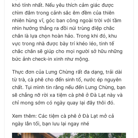
khó tính nhất. Nếu yêu thích cảm giác được
chìm đắm trong cảnh sắc êm đềm của thiên
nhiên hùng vĩ, góc ban công ngoài trời với tầm
nhìn hướng thẳng ra đồi núi trùng điệp chắc
chắn là lựa chọn hoàn hảo. Trong khi đó, khu
vực trong nhà được bày trí khéo léo, tinh tế
chắc chắn sẽ giúp cho mọi người sở hữu những
bức ảnh check-in xinh như mộng.
Thực đơn của Lưng Chừng rất đa dạng, trải dài
từ trà, cà phê cho đến sinh tố, nước ép nguyên
chất. Tụi mình tin rằng nếu đến Lưng Chừng, bạn
sẽ chẳng nỡ rời xa tiệm cà phê ở Đà Lạt này và
chỉ mong sớm có ngày quay lại đây thôi đó.
Xem thêm: Các tiệm cà phê ở Đà Lạt mở cả
ngày lẫn tối, bạn lưu lại ngay nhé