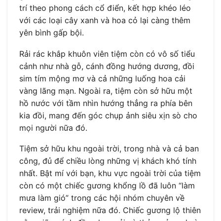
trí theo phong cách cổ điển, kết hợp khéo léo
với các loại cây xanh và hoa cỏ lại càng thêm
yên bình gấp bội.
Rải rác khắp khuôn viên tiệm còn có vô số tiểu
cảnh như nhà gỗ, cánh đồng hướng dương, đồi
sim tím mộng mơ và cả những luống hoa cải
vàng lãng mạn. Ngoài ra, tiệm còn sở hữu một
hồ nước với tầm nhìn hướng thẳng ra phía bên
kia đồi, mang đến góc chụp ảnh siêu xịn sò cho
mọi người nữa đó.
Tiệm sở hữu khu ngoài trời, trong nhà và cả ban
công, đủ để chiều lòng những vị khách khó tính
nhất. Bật mí với bạn, khu vực ngoài trời của tiệm
còn có một chiếc gương khổng lồ đã luôn “làm
mưa làm gió” trong các hội nhóm chuyên về
review, trải nghiệm nữa đó. Chiếc gương lộ thiên