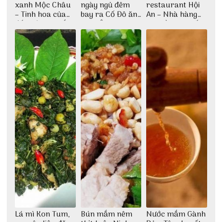
xanh Mộc Châu
ngày ngủ đêm
restaurant Hội
– Tinh hoa của
bay ra Cố Đô ăn
An – Nhà hàng
đất trời Tây Bắc
Cơm Âm Phủ
cao lầu có thiết
Huế
kế vô cùng ấn
tượng giữa lòng
phố Hội
Lá mì Kon Tum,
Bún mắm nêm
Nước mắm Gành