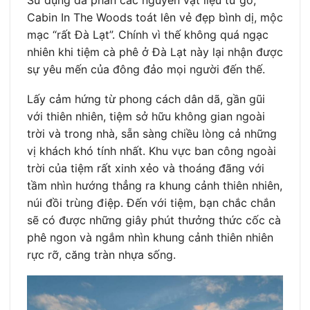
Sử dụng đa phần các nguyên vật liệu từ gỗ,
Cabin In The Woods toát lên vẻ đẹp bình dị, mộc
mạc “rất Đà Lạt”. Chính vì thế không quá ngạc
nhiên khi tiệm cà phê ở Đà Lạt này lại nhận được
sự yêu mến của đông đảo mọi người đến thế.
Lấy cảm hứng từ phong cách dân dã, gần gũi
với thiên nhiên, tiệm sở hữu không gian ngoài
trời và trong nhà, sẵn sàng chiều lòng cả những
vị khách khó tính nhất. Khu vực ban công ngoài
trời của tiệm rất xinh xẻo và thoáng đãng với
tầm nhìn hướng thẳng ra khung cảnh thiên nhiên,
núi đồi trùng điệp. Đến với tiệm, bạn chắc chắn
sẽ có được những giây phút thưởng thức cốc cà
phê ngon và ngắm nhìn khung cảnh thiên nhiên
rực rỡ, căng tràn nhựa sống.