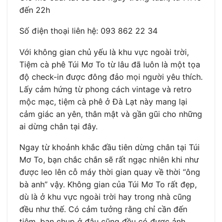
đến 22h
Số điện thoại liên hệ: 093 862 22 34
Với không gian chủ yếu là khu vực ngoài trời,
Tiệm cà phê Túi Mơ To từ lâu đã luôn là một tọa
độ check-in được đông đảo mọi người yêu thích.
Lấy cảm hứng từ phong cách vintage và retro
mộc mạc, tiệm cà phê ở Đà Lạt này mang lại
cảm giác an yên, thân mật và gần gũi cho những
ai dừng chân tại đây.
Ngay từ khoảnh khắc đầu tiên dừng chân tại Túi
Mơ To, bạn chắc chắn sẽ rất ngạc nhiên khi như
được leo lên cỗ máy thời gian quay về thời “ông
bà anh” vậy. Không gian của Túi Mơ To rất đẹp,
dù là ở khu vực ngoài trời hay trong nhà cũng
đều như thế. Có cảm tưởng rằng chỉ cần đến
tiệm, bạn chụp ở đâu cũng đều có được ảnh