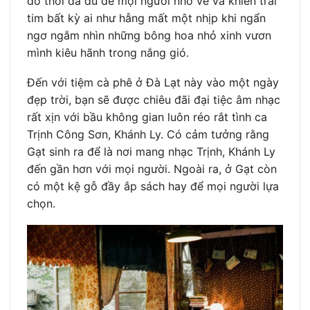
đó thôi đã đủ để mọi người nhớ về và khiến trái
tim bất kỳ ai như hẫng mất một nhịp khi ngẩn
ngơ ngắm nhìn những bông hoa nhỏ xinh vươn
mình kiêu hãnh trong nắng gió.
Đến với tiệm cà phê ở Đà Lạt này vào một ngày
đẹp trời, bạn sẽ được chiêu đãi đại tiệc âm nhạc
rất xịn với bầu không gian luôn réo rắt tình ca
Trịnh Công Sơn, Khánh Ly. Có cảm tưởng rằng
Gạt sinh ra để là nơi mang nhạc Trịnh, Khánh Ly
đến gần hơn với mọi người. Ngoài ra, ở Gạt còn
có một kệ gỗ đầy ắp sách hay để mọi người lựa
chọn.