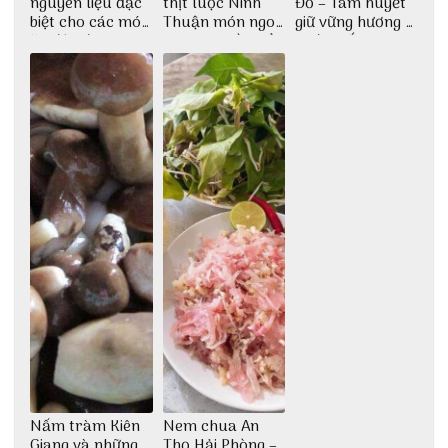
nguyên liệu đặc
thịt luộc Ninh
Đỏ – Tâm huyết
biệt cho các món
Thuận món ngon
giữ vững hương vị
ăn độc đáo
dân dã miền biển
nước mắm sau
bao đời
Nấm tràm Kiên
Nem chua An
Giang và những
Thọ Hải Phòng –