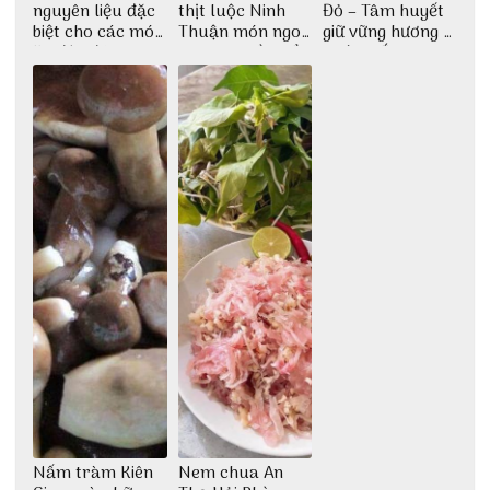
nguyên liệu đặc
thịt luộc Ninh
Đỏ – Tâm huyết
biệt cho các món
Thuận món ngon
giữ vững hương vị
ăn độc đáo
dân dã miền biển
nước mắm sau
bao đời
Nấm tràm Kiên
Nem chua An