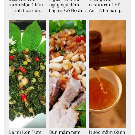
xanh Mộc Châu
ngày ngủ đêm
restaurant Hội
– Tinh hoa của
bay ra Cố Đô ăn
An – Nhà hàng
đất trời Tây Bắc
Cơm Âm Phủ
cao lầu có thiết
Huế
kế vô cùng ấn
tượng giữa lòng
phố Hội
Lá mì Kon Tum,
Bún mắm nêm
Nước mắm Gành