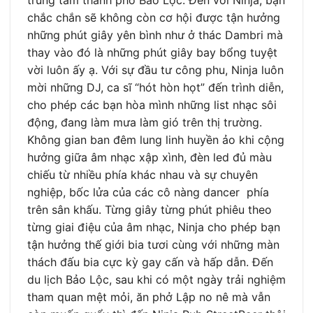
trung tâm thành phố Bảo Lộc. Đến với Ninja, bạn
chắc chắn sẽ không còn cơ hội được tận hưởng
những phút giây yên bình như ở thác Dambri mà
thay vào đó là những phút giây bay bổng tuyệt
vời luôn ấy ạ. Với sự đầu tư công phu, Ninja luôn
mời những DJ, ca sĩ “hót hòn họt” đến trình diễn,
cho phép các bạn hòa mình những list nhạc sôi
động, đang làm mưa làm gió trên thị trường.
Không gian ban đêm lung linh huyền ảo khi cộng
hưởng giữa âm nhạc xập xình, đèn led đủ màu
chiếu từ nhiều phía khác nhau và sự chuyên
nghiệp, bốc lửa của các cô nàng dancer phía
trên sân khấu. Từng giây từng phút phiêu theo
từng giai điệu của âm nhạc, Ninja cho phép bạn
tận hưởng thế giới bia tươi cùng với những màn
thách đấu bia cực kỳ gay cấn và hấp dẫn. Đến
du lịch Bảo Lộc, sau khi có một ngày trải nghiệm
tham quan mệt mỏi, ăn phở Lập no nê mà vẫn