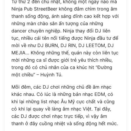
Từ thứ 2 đến chủ nhật, không một ngày nào mà
Ninja Pub StreetBeer không đắm chìm trong âm
thanh sống động, ánh sáng đỉnh cao kết hợp với
những màn chào sân ấn tượng của những
dancer chuyên nghiệp. Ninja thay đổi DJ liên
tục, nhiều cái tên nổi tiếng được Ninja đầu tư để
mời về như DJ BURN, DJ RIN, DJ LEETOM, DJ
MEJIA… Không những thế, quán này còn liên tục
mời những ca sĩ được giới trẻ yêu thích nhiều,
trong đó có chủ nhân của ca khúc hit “Đường
một chiều” – Huỳnh Tú.
Mỗi đêm, các DJ chơi những chủ đề âm nhạc
khác nhau. Có lúc là những bản nhạc EDM, có
khi lại những list nhạc Âu Mỹ cực chất và cũng
có khi lại quay về làng âm nhạc Việt. Tại đây,
các DJ được chơi nhạc trực tiếp, vì vậy âm
thanh ở đây cuồng nhiệt và sống động hết mức.