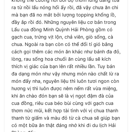
ra từ nồi lẩu nóng hổi ấy rồi, đã vậy chưa ăn chi
mà bạn đã no mắt bởi lượng topping khổng lồ,
đầy ắp rồi đó. Những nguyên liệu cơ bản trong
Lẩu cua đồng Minh Quỳnh Hải Phòng gồm có
gạch cua, trứng vịt lộn, chả viên, giò sống, cà
chua. Ngoài ra bạn còn có thể đổi tí gió bằng
cách gọi thêm các món ăn khác như bánh đa đỏ,
lòng, rau sống hoa chuối ăn cùng lẩu sẽ kích
thích vị giác của bạn lên rất nhiều lần. Tuy bán
đa dạng món như vậy nhưng món nào chất lừ ra
món đấy nha, nguyên liệu thì luôn tươi ngon còn
hương vị thì luôn được nêm nếm rất vừa miệng,
khi ăn chào đón bạn sẽ là vị ngọt đậm đà của
cua đồng, riêu cua béo bùi cùng với gạch cua
thơm nức mũi, kết hợp tài tình với vị chua thanh
thanh từ giấm và màu đỏ từ cà chua sẽ giúp bạn
có một bữa ăn thật đáng nhớ khi đi du lịch Hải