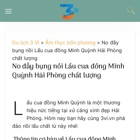
Chuyển
đến
nội
dung
Du lịch 3 Vì
»
Ẩm thực bốn phương
»
No đẫy
bụng nồi Lẩu cua đồng Minh Quỳnh Hải Phòng
chất lượng
No đẫy bụng nồi Lẩu cua đồng Minh
Quỳnh Hải Phòng chất lượng
L
ẩu cua đồng Minh Quỳnh là một thương
hiệu nức tiếng tại xứ cảng xinh đẹp Hải
Phòng. Hôm nay bạn hãy cùng 3vi.vn phá
đảo nồi lẩu chất lừ này nhé!
Thông tin cơ bản về Lẩu cua đồng Minh