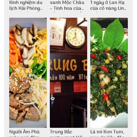
Kinh nghiệm du
xanh Mộc Châu
1 ngày ở Lan Hạ
lịch Hải Phòng
– Tinh hoa của
của cô nàng Linh
2022 mới nhất
đất trời Tây Bắc
Trần
Người Âm Phủ
Trung Bắc
Lá mì Kon Tum,