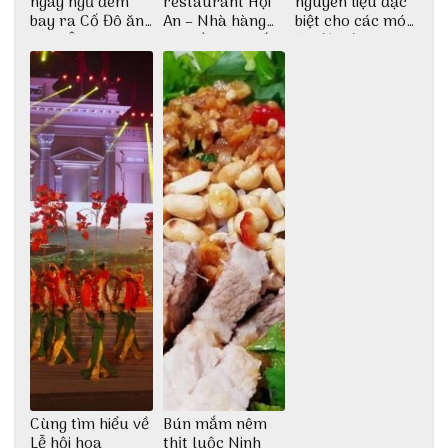
ngày ngủ đêm
restaurant Hội
nguyên liệu đặc
bay ra Cố Đô ăn
An – Nhà hàng
biệt cho các món
Cơm Âm Phủ
cao lầu có thiết
ăn độc đáo
Huế
kế vô cùng ấn
tượng giữa lòng
phố Hội
Cùng tìm hiểu về
Bún mắm nêm
Lễ hội hoa
thịt luộc Ninh