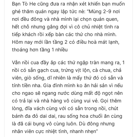
Bạn Tò He cũng đưa ra nhận xét khiến bạn muốn
ghé thăm quán ngay lập tức nè: “Mùng 2-9 nơi
nơi đều đông và nhà mình lại chọn quán quen,
hết chỗ nhưng gắng đợi vì cô chủ nhiệt tình ra
tiếp khách rồi xếp bàn các thứ cho nhà mình.
Hôm nay mới lần tầng 2 có điều hoà mát lạnh,
thoáng hơn tầng 1 nhiều
Vẫn nồi cua đầy ắp các thứ ngập tràn mang ra, 1
nồi có sẵn gạch cua, trứng vịt lộn, cà chua, chả
viên, giò sống, dĩ nhiên là mấy thứ đó có sẵn và
tính tiền nha. Gia đình mình ko ăn hải sản vì nếu
cho ngao sẽ ngang nước dùng mất độ ngọt nên
có trả lại và nhà hàng vô cùng vui vẻ. Gọi thêm
lòng, đĩa vách cùng với có sẵn trong nồi, chút
bánh đa đỏ dai dai, rau sống hoa chuối ăn cùng
là đã cái bụng vô cùng luôn. Dù đông nhưng
nhân viên cực nhiệt tình, nhanh nhẹn”