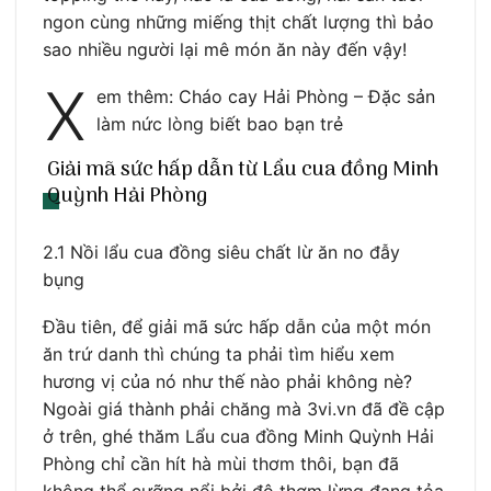
ngon cùng những miếng thịt chất lượng thì bảo
sao nhiều người lại mê món ăn này đến vậy!
X
em thêm: Cháo cay Hải Phòng – Đặc sản
làm nức lòng biết bao bạn trẻ
Giải mã sức hấp dẫn từ Lẩu cua đồng Minh
Quỳnh Hải Phòng
2.1 Nồi lẩu cua đồng siêu chất lừ ăn no đẫy
bụng
Đầu tiên, để giải mã sức hấp dẫn của một món
ăn trứ danh thì chúng ta phải tìm hiểu xem
hương vị của nó như thế nào phải không nè?
Ngoài giá thành phải chăng mà 3vi.vn đã đề cập
ở trên, ghé thăm Lẩu cua đồng Minh Quỳnh Hải
Phòng chỉ cần hít hà mùi thơm thôi, bạn đã
không thể cưỡng nổi bởi độ thơm lừng đang tỏa