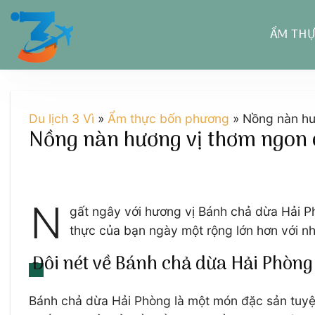
Chuyển
đến
ẨM TH
nội
dung
Du lịch 3 Vì
»
Ẩm thực bốn phương
»
Nồng nàn hư
Nồng nàn hương vị thơm ngon 
N
gất ngây với hương vị Bánh chả dừa Hải Ph
thực của bạn ngày một rộng lớn hơn với 
Đôi nét về Bánh chả dừa Hải Phòng
Bánh chả dừa Hải Phòng là một món đặc sản tuyệt