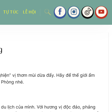
TỰ TÚC
LỄ HỘI
g
ghiện” vị thơm mùi dừa đấy. Hãy để thế giới ẩm
 Phòng nhé.
du lịch của mình. Với hương vị độc đáo, phảng