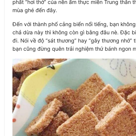
phất “hơi thở” của nền ẩm thực miền Trung thân 
mùa ghé đến đây.
Đến với thành phố cảng biển nổi tiếng, bạn khôn
chả dừa này thì không còn gì bằng đâu nè. Đặc b
đi. Nói về độ “sát thương” hay “gây thương nhớ” t
bạn cũng đừng quên trải nghiệm thứ bánh ngon m