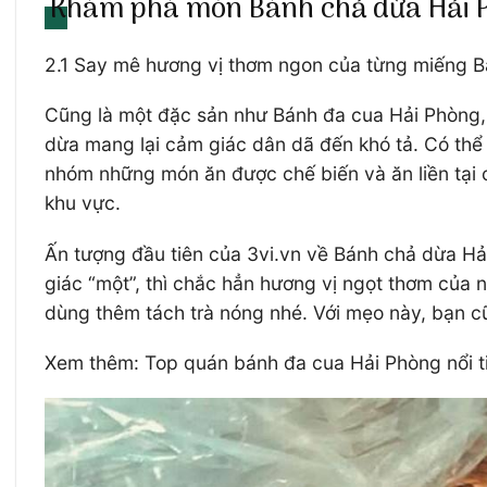
Khám phá món Bánh chả dừa Hải 
2.1 Say mê hương vị thơm ngon của từng miếng 
Cũng là một đặc sản như Bánh đa cua Hải Phòng, B
dừa mang lại cảm giác dân dã đến khó tả. Có thể
nhóm những món ăn được chế biến và ăn liền tại 
khu vực.
Ấn tượng đầu tiên của 3vi.vn về Bánh chả dừa Hải
giác “một”, thì chắc hẳn hương vị ngọt thơm của 
dùng thêm tách trà nóng nhé. Với mẹo này, bạn c
Xem thêm: Top quán bánh đa cua Hải Phòng nổi t