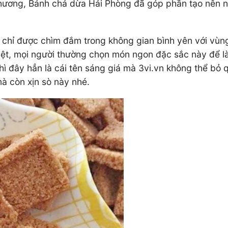
thương, Bánh chả dừa Hải Phòng đã góp phần tạo nên n
g chỉ được chìm đắm trong không gian bình yên với vù
iệt, mọi người thường chọn món ngon đặc sắc này để 
hì đây hẳn là cái tên sáng giá mà 3vi.vn không thể bỏ q
à còn xịn sò này nhé.