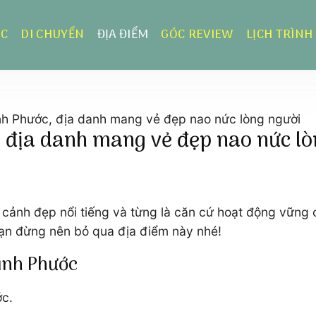
ỰC
DI CHUYỂN
ĐỊA ĐIỂM
GÓC REVIEW
LỊCH TRÌNH
̀nh Phước, địa danh mang vẻ đẹp nao nức lòng người
, địa danh mang vẻ đẹp nao nức lo
́ng cảnh đẹp nổi tiếng và từng là căn cứ hoạt động vữ
bạn đừng nên bỏ qua địa điểm này nhé!
ình Phước
ớc.