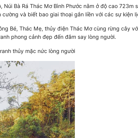
̣, Núi Bà Rá Thác Mơ Bình Phước nằm ở độ cao 723m so 
n cường và biết bao giai thoại gắn liền với các sự kiện 
sông Bé, Thác Mẹ, thủy điện Thác Mơ cùng rừng cây vớ
ranh phong cảnh đẹp đến đắm say lòng người.
ranh thủy mặc nức lòng người