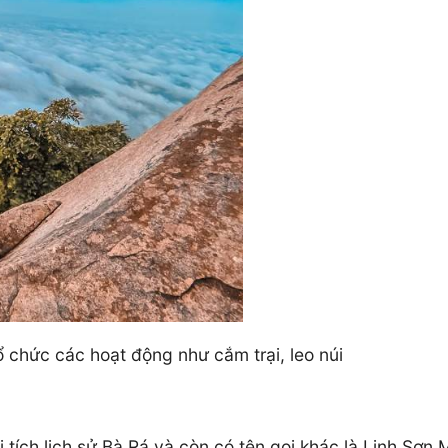
ổ chức các hoạt động như cắm trại, leo núi
 tích lịch sử Bà Rá và còn có tên gọi khác là Linh Sơn M