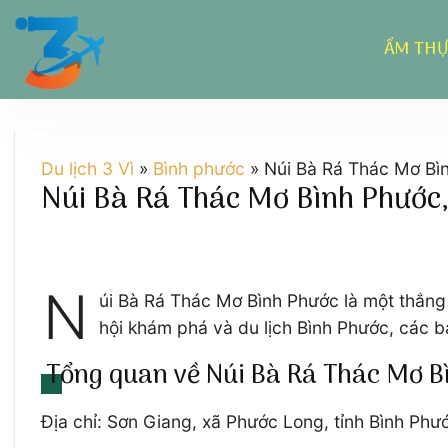
Chuyển
đến
ẨM TH
nội
dung
Du lịch 3 Vì
»
Bình phước
»
Núi Bà Rá Thác Mơ Bi
Núi Bà Rá Thác Mơ Bình Phước
N
úi Bà Rá Thác Mơ Bình Phước là một thă
hội khám phá và du lịch Bình Phước, các 
Tổng quan về Núi Bà Rá Thác Mơ B
Địa chỉ: Sơn Giang, xã Phước Long, tỉnh Bình Phư