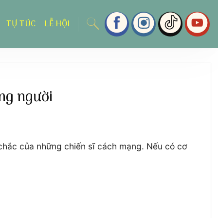
TỰ TÚC
LỄ HỘI
̀ng người
ng chắc của những chiến sĩ cách mạng. Nếu có cơ