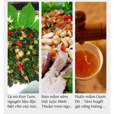
Huế
kế vô cùng ấn
tượng giữa lòng
phố Hội
Lá mì Kon Tum,
Bún mắm nêm
Nước mắm Gành
nguyên liệu đặc
thịt luộc Ninh
Đỏ – Tâm huyết
biệt cho các món
Thuận món ngon
giữ vững hương vị
ăn độc đáo
dân dã miền biển
nước mắm sau