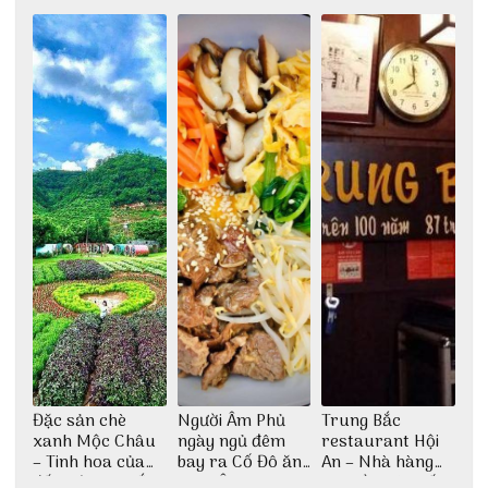
Đặc sản chè
Người Âm Phủ
Trung Bắc
xanh Mộc Châu
ngày ngủ đêm
restaurant Hội
– Tinh hoa của
bay ra Cố Đô ăn
An – Nhà hàng
đất trời Tây Bắc
Cơm Âm Phủ
cao lầu có thiết