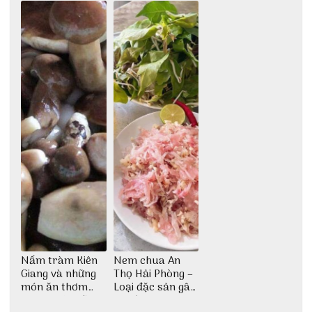
bao đời
Nấm tràm Kiên
Nem chua An
Giang và những
Thọ Hải Phòng –
món ăn thơm
Loại đặc sản gây
ngon khó cưỡng
nghiện