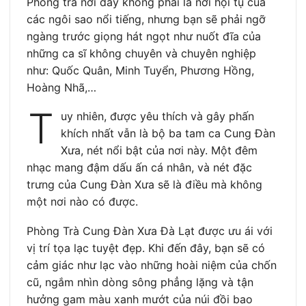
Phòng trà nơi đây không phải là nơi hội tụ của
các ngôi sao nổi tiếng, nhưng bạn sẽ phải ngỡ
ngàng trước giọng hát ngọt như nuốt đĩa của
những ca sĩ không chuyên và chuyên nghiệp
như: Quốc Quân, Minh Tuyển, Phương Hồng,
Hoàng Nhã,…
T
uy nhiên, được yêu thích và gây phấn
khích nhất vẫn là bộ ba tam ca Cung Đàn
Xưa, nét nổi bật của nơi này. Một đêm
nhạc mang đậm dấu ấn cá nhân, và nét đặc
trưng của Cung Đàn Xưa sẽ là điều mà không
một nơi nào có được.
Phòng Trà Cung Đàn Xưa Đà Lạt được ưu ái với
vị trí tọa lạc tuyệt đẹp. Khi đến đây, bạn sẽ có
cảm giác như lạc vào những hoài niệm của chốn
cũ, ngắm nhìn dòng sông phẳng lặng và tận
hưởng gam màu xanh mướt của núi đồi bao