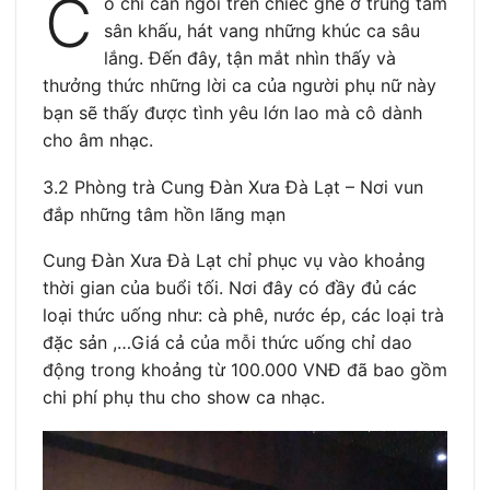
C
ô chỉ cần ngồi trên chiếc ghế ở trung tâm
sân khấu, hát vang những khúc ca sâu
lắng. Đến đây, tận mắt nhìn thấy và
thưởng thức những lời ca của người phụ nữ này
bạn sẽ thấy được tình yêu lớn lao mà cô dành
cho âm nhạc.
3.2 Phòng trà Cung Đàn Xưa Đà Lạt – Nơi vun
đắp những tâm hồn lãng mạn
Cung Đàn Xưa Đà Lạt chỉ phục vụ vào khoảng
thời gian của buổi tối. Nơi đây có đầy đủ các
loại thức uống như: cà phê, nước ép, các loại trà
đặc sản ,…Giá cả của mỗi thức uống chỉ dao
động trong khoảng từ 100.000 VNĐ đã bao gồm
chi phí phụ thu cho show ca nhạc.