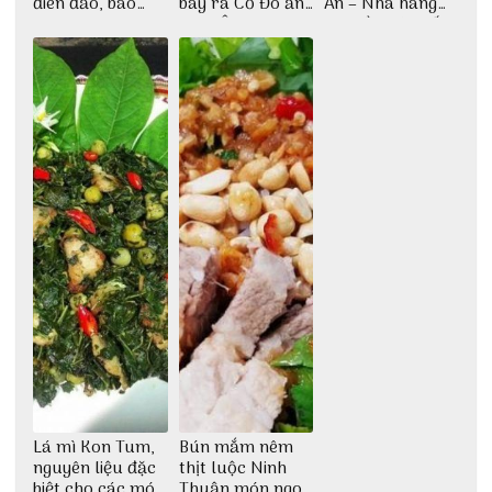
điên đảo, bao
bay ra Cố Đô ăn
An – Nhà hàng
phê cho dân xê
Cơm Âm Phủ
cao lầu có thiết
dịch
Huế
kế vô cùng ấn
tượng giữa lòng
phố Hội
Lá mì Kon Tum,
Bún mắm nêm
nguyên liệu đặc
thịt luộc Ninh
biệt cho các món
Thuận món ngon