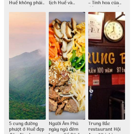
Huế không phải
lịch Huế và
– Tinh hoa của
ai cũng biết
check-in đúng
đất trời Tây Bắc
những góc chụp
đẹp
5 cung đường
Người Âm Phủ
Trung Bắc
phượt ở Huế đẹp
ngày ngủ đêm
restaurant Hội