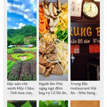
Đặc sản chè
Người Âm Phủ
Trung Bắc
xanh Mộc Châu
ngày ngủ đêm
restaurant Hội
– Tinh hoa của
bay ra Cố Đô ăn
An – Nhà hàng
đất trời Tây Bắc
Cơm Âm Phủ
cao lầu có thiết
Huế
kế vô cùng ấn
tượng giữa lòng