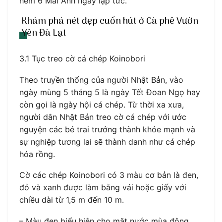
hẻm 6 Mai Anh ngay lập tức.
Khám phá nét đẹp cuốn hút ở Cà phê Vườn
Yên Đà Lạt
3.1 Tục treo cờ cá chép Koinobori
Theo truyền thống của người Nhật Bản, vào
ngày mùng 5 tháng 5 là ngày Tết Đoan Ngọ hay
còn gọi là ngày hội cá chép. Từ thời xa xưa,
người dân Nhật Bản treo cờ cá chép với ước
nguyện các bé trai trưởng thành khỏe mạnh và
sự nghiệp tương lai sẽ thành danh như cá chép
hóa rồng.
Cờ các chép Koinobori có 3 màu cơ bản là đen,
đỏ và xanh được làm bằng vải hoặc giấy với
chiều dài từ 1,5 m đến 10 m.
– Màu đen biểu hiện cho mặt nước mùa đông