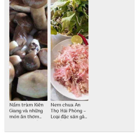
Nấm tràm Kiên
Nem chua An
Giang và những
Thọ Hải Phòng –
món ăn thơm
Loại đặc sản gây
ngon khó cưỡng
nghiện