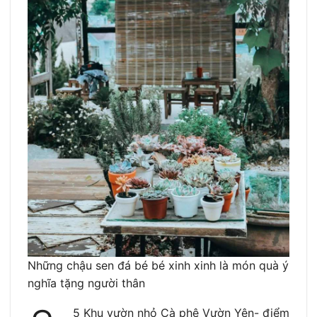
Những chậu sen đá bé bé xinh xinh là món quà ý
nghĩa tặng người thân
5 Khu vườn nhỏ Cà phê Vườn Yên- điểm