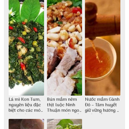
phố Hội
Lá mì Kon Tum,
Bún mắm nêm
Nước mắm Gành
nguyên liệu đặc
thịt luộc Ninh
Đỏ – Tâm huyết
biệt cho các món
Thuận món ngon
giữ vững hương vị
ăn độc đáo
dân dã miền biển
nước mắm sau
bao đời