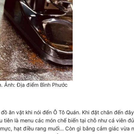
n. Ảnh: Địa điểm Bình Phước
 đồ ăn vặt khi nói đến Ô Tô Quán. Khi đặt chân đến đâ
ầu tiên là menu các món chế biến tại chỗ như cá viên đ
 mực, hạt điều rang muối… Còn gì bằng cảm giác vừa 