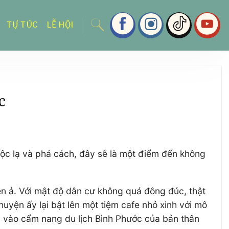
TỰ TÚC
LỄ HỘI
c
độc lạ và phá cách, đây sẽ là một điểm đến không
ên ả. Với mật độ dân cư không quá đông đúc, thật
huyện ấy lại bật lên một tiệm cafe nhỏ xinh với mô
êm vào cẩm nang du lịch Bình Phước của bản thân