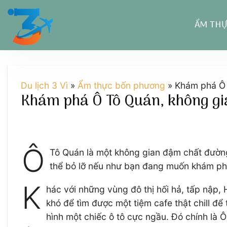
Chuyển
đến
ẨM TH
nội
dung
Du lịch 3 Vì
»
Ẩm thực bốn phương
»
Khám phá Ô T
Khám phá Ô Tô Quán, không gian
Ô
Tô Quán là một không gian đậm chất đường 
thể bỏ lỡ nếu như bạn đang muốn khám phá
K
hác với những vùng đô thị hối hả, tấp nập,
khó để tìm được một tiệm cafe thật chill để
hình một chiếc ô tô cực ngầu. Đó chính là 