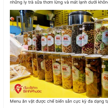
những ly trà sữa thơm lừng và mát lạnh dưới khô
Menu ăn vặt được chế biến sẵn cực kỳ đa dạng t