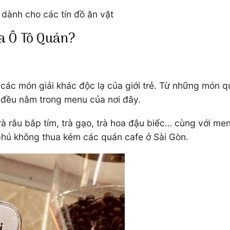
 dành cho các tín đồ ăn vặt
ủa Ô Tô Quán?
c món giải khác độc lạ của giới trẻ. Từ những món que
 đều nằm trong menu của nơi đây.
 râu bắp tím, trà gạo, trà hoa đậu biếc… cùng với men
phú không thua kém các quán cafe ở Sài Gòn.