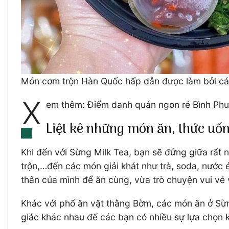
Món cơm trộn Hàn Quốc hấp dẫn được làm bởi cá
X
em thêm: Điểm danh quán ngon rẻ Bình Phư
Liệt kê những món ăn, thức uố
Khi đến với Sừng Milk Tea, bạn sẽ đứng giữa rất 
trộn,…đến các món giải khát như trà, soda, nước ép
thân của mình để ăn cùng, vừa trò chuyện vui v
Khác với phố ăn vặt thằng Bờm, các món ăn ở Sừ
giác khác nhau để các bạn có nhiều sự lựa chọn k