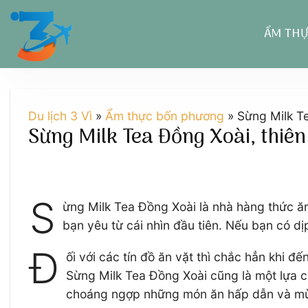
Chuyển
đến
ẨM TH
nội
dung
Du lịch 3 Vì
»
Ẩm thực bốn phương
»
Sừng Milk Te
Sừng Milk Tea Đồng Xoài, thiên
S
ừng Milk Tea Đồng Xoài là nhà hàng thức 
bạn yêu từ cái nhìn đầu tiên. Nếu bạn có d
Đ
ối với các tín đồ ăn vặt thì chắc hẳn khi
Sừng Milk Tea Đồng Xoài cũng là một lựa c
choáng ngợp những món ăn hấp dẫn và mù