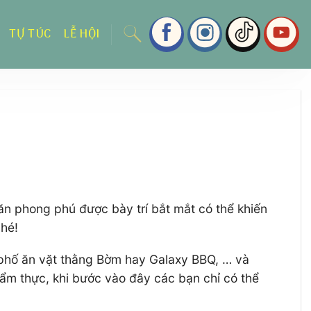
TỰ TÚC
LỄ HỘI
n phong phú được bày trí bắt mắt có thể khiến
nhé!
, phố ăn vặt thằng Bờm hay Galaxy BBQ, … và
ẩm thực, khi bước vào đây các bạn chỉ có thể