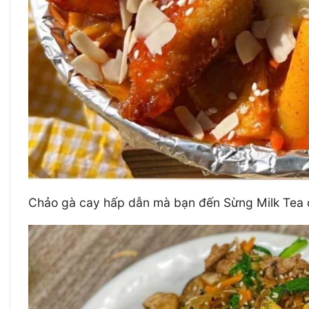
Chảo gà cay hấp dẫn mà bạn đến Sừng Milk Tea