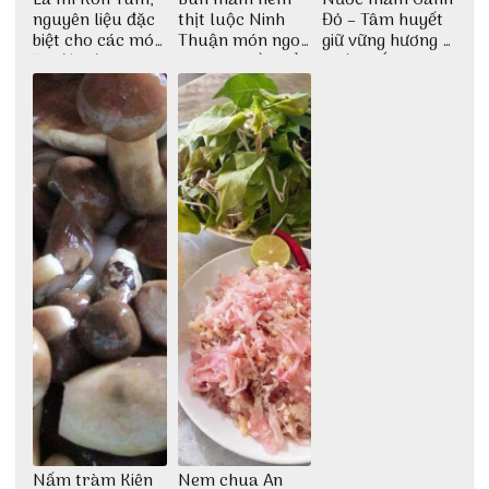
nguyên liệu đặc
thịt luộc Ninh
Đỏ – Tâm huyết
biệt cho các món
Thuận món ngon
giữ vững hương vị
ăn độc đáo
dân dã miền biển
nước mắm sau
bao đời
Nấm tràm Kiên
Nem chua An