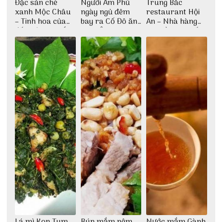
Đặc sản chè
Người Âm Phủ
Trung Bắc
xanh Mộc Châu
ngày ngủ đêm
restaurant Hội
– Tinh hoa của
bay ra Cố Đô ăn
An – Nhà hàng
đất trời Tây Bắc
Cơm Âm Phủ
cao lầu có thiết
Huế
kế vô cùng ấn
tượng giữa lòng
phố Hội
Lá mì Kon Tum,
Bún mắm nêm
Nước mắm Gành