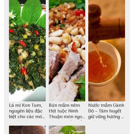
tượng giữa lòng
phố Hội
Lá mì Kon Tum,
Bún mắm nêm
Nước mắm Gành
nguyên liệu đặc
thịt luộc Ninh
Đỏ – Tâm huyết
biệt cho các món
Thuận món ngon
giữ vững hương vị
ăn độc đáo
dân dã miền biển
nước mắm sau
bao đời