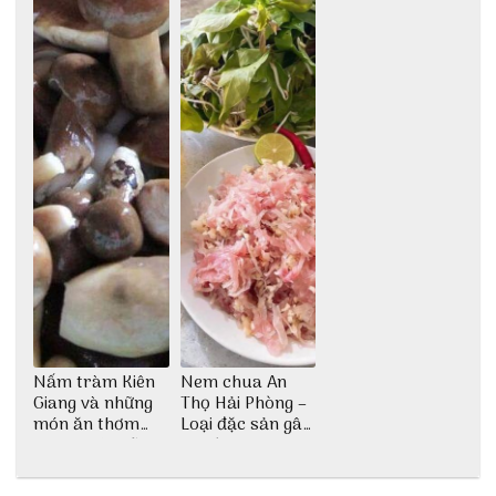
Nấm tràm Kiên
Nem chua An
Giang và những
Thọ Hải Phòng –
món ăn thơm
Loại đặc sản gây
ngon khó cưỡng
nghiện