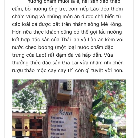
nướng chấm muối lá é, hải sản xào thập
cẩm, bò nướng ống tre, cơm nếp Lào dẻo thơm
chấm vừng và những món ăn được chế biến từ
các loài cá được bắt trên nhánh sông Mê Kông.
Hơn nữa thực khách cũng có thể gọi lẩu nướng
kết hợp đặc sản của Thái lan và Lào ăn kèm với
nước cheo boong (một loại nước chấm đặc
trưng của Lào) rất đậm đà và hấp dẫn. Vừa
thưởng thức đặc sản Gia Lai vừa nhâm nhi chén
rượu thảo mộc cay cay thì còn gì tuyệt vời hơn.