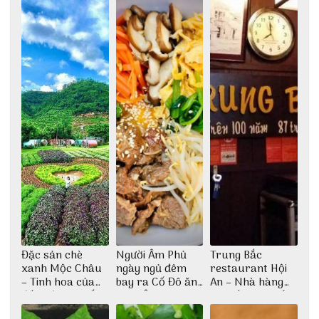
Đặc sản chè
Người Âm Phủ
Trung Bắc
xanh Mộc Châu
ngày ngủ đêm
restaurant Hội
– Tinh hoa của
bay ra Cố Đô ăn
An – Nhà hàng
đất trời Tây Bắc
Cơm Âm Phủ
cao lầu có thiết
Huế
kế vô cùng ấn