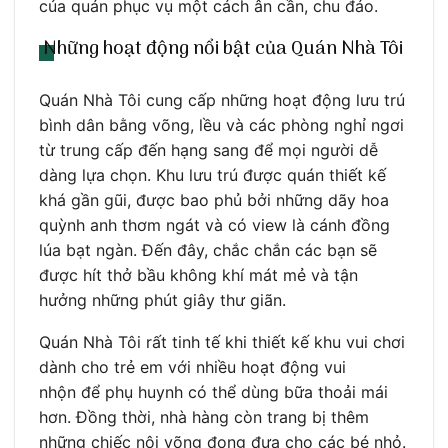
của quán phục vụ một cách ân cần, chu đáo.
Những hoạt động nổi bật của Quán Nhà Tôi
Quán Nhà Tôi cung cấp những hoạt động lưu trú
bình dân bằng võng, lều và các phòng nghỉ ngơi
từ trung cấp đến hạng sang để mọi người dễ
dàng lựa chọn. Khu lưu trú được quán thiết kế
khá gần gũi, được bao phủ bởi những dãy hoa
quỳnh anh thơm ngát và có view là cánh đồng
lúa bạt ngàn. Đến đây, chắc chắn các bạn sẽ
được hít thở bầu không khí mát mẻ và tận
hưởng những phút giây thư giãn.
Quán Nhà Tôi rất tinh tế khi thiết kế khu vui chơi
dành cho trẻ em với nhiều hoạt động vui
nhộn
để phụ huynh có thể dùng bữa thoải mái
hơn
. Đồng thời, nhà hàng còn trang bị thêm
những chiếc nôi võng đong đưa cho các bé nhỏ.