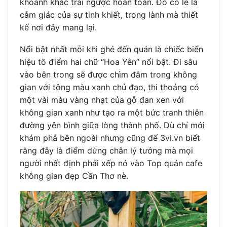
khoảnh khắc trái ngược hoàn toàn. Đó có lẽ là
cảm giác của sự tinh khiết, trong lành mà thiết
kế nơi đây mang lại.
Nổi bật nhất mỗi khi ghé đến quán là chiếc biển
hiệu tô điểm hai chữ “Hoa Yên” nổi bật. Đi sâu
vào bên trong sẽ được chìm đắm trong không
gian với tông màu xanh chủ đạo, thi thoảng có
một vài màu vàng nhạt của gỗ đan xen với
không gian xanh như tạo ra một bức tranh thiên
đường yên bình giữa lòng thành phố. Dù chỉ mới
khám phá bên ngoài nhưng cũng để 3vi.vn biết
rằng đây là điểm dừng chân lý tưởng mà mọi
người nhất định phải xếp nó vào Top quán cafe
không gian đẹp Cần Thơ nè.