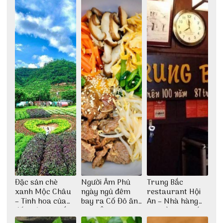
Đặc sản chè
Người Âm Phủ
Trung Bắc
xanh Mộc Châu
ngày ngủ đêm
restaurant Hội
– Tinh hoa của
bay ra Cố Đô ăn
An – Nhà hàng
đất trời Tây Bắc
Cơm Âm Phủ
cao lầu có thiết
Huế
kế vô cùng ấn