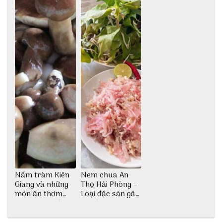
Nấm tràm Kiên
Nem chua An
Giang và những
Thọ Hải Phòng –
món ăn thơm
Loại đặc sản gây
ngon khó cưỡng
nghiện