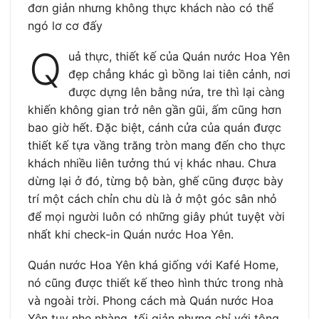
đơn giản nhưng không thực khách nào có thể
ngó lơ cơ đấy
Q
uả thực, thiết kế của Quán nước Hoa Yên
đẹp chẳng khác gì bồng lai tiên cảnh, nơi
được dựng lên bằng nứa, tre thì lại càng
khiến không gian trở nên gần gũi, ấm cũng hơn
bao giờ hết. Đặc biệt, cánh cửa của quán được
thiết kế tựa vầng trăng tròn mang đến cho thực
khách nhiều liên tưởng thú vị khác nhau. Chưa
dừng lại ở đó, từng bộ bàn, ghế cũng được bày
trí một cách chỉn chu dù là ở một góc sân nhỏ
để mọi người luôn có những giây phút tuyệt vời
nhất khi check-in Quán nước Hoa Yên.
Quán nước Hoa Yên khá giống với Kafé Home,
nó cũng được thiết kế theo hình thức trong nhà
và ngoài trời. Phong cách mà Quán nước Hoa
Yên tuy nhẹ nhàng, tối giản nhưng chỉ với tông