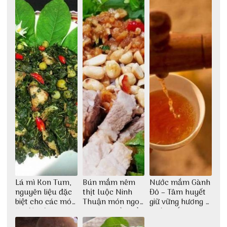
tượng giữa lòng
phố Hội
Lá mì Kon Tum,
Bún mắm nêm
Nước mắm Gành
nguyên liệu đặc
thịt luộc Ninh
Đỏ – Tâm huyết
biệt cho các món
Thuận món ngon
giữ vững hương vị
ăn độc đáo
dân dã miền biển
nước mắm sau
bao đời