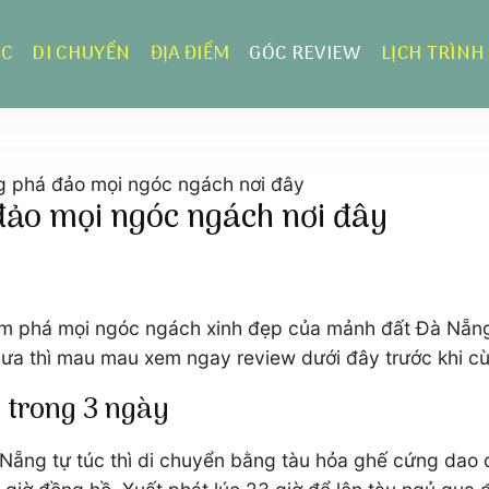
ỰC
DI CHUYỂN
ĐỊA ĐIỂM
GÓC REVIEW
LỊCH TRÌNH
g phá đảo mọi ngóc ngách nơi đây
đảo mọi ngóc ngách nơi đây
m phá mọi ngóc ngách xinh đẹp của mảnh đất Đà Nẵng.
ưa thì mau mau xem ngay review dưới đây trước khi cù
g trong 3 ngày
ng tự túc thì di chuyển bằng tàu hỏa ghế cứng dao đ