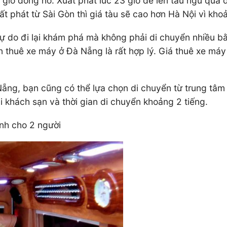
8 giờ đồng hồ. Xuất phát lúc 23 giờ để lên tàu ngủ qu
t phát từ Sài Gòn thì giá tàu sẽ cao hơn Hà Nội vì kho
 do đi lại khám phá mà không phải di chuyển nhiều bằn
n thuê xe máy ở Đà Nẵng là rất hợp lý. Giá thuê xe 
Nẵng, bạn cũng có thể lựa chọn di chuyển từ trung tâm
 khách sạn và thời gian di chuyển khoảng 2 tiếng.
nh cho 2 người