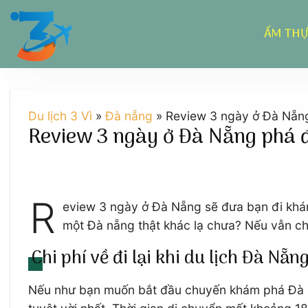
Chuyển
đến
ẨM TH
nội
dung
Du lịch 3 Vì
»
Đà nẵng
»
Review 3 ngày ở Đà Nẵn
Review 3 ngày ở Đà Nẵng phá 
R
eview 3 ngày ở Đà Nẵng sẽ đưa bạn đi khá
một Đà nẵng thật khác lạ chưa? Nếu vẫn ch
Chi phí về đi lại khi du lịch Đà Nẵn
Nếu như bạn muốn bắt đầu chuyến khám phá Đà Nẵ