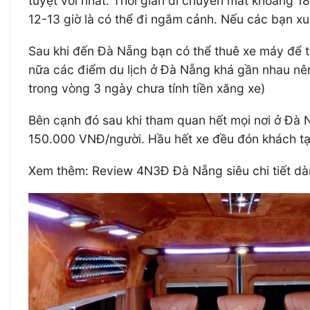
tuyệt vời nhất. Thời gian di chuyển mất khoảng 1
12-13 giờ là có thể đi ngắm cảnh. Nếu các bạn xuấ
Sau khi đến Đà Nẵng bạn có thể thuê xe máy để tự
nữa các điểm du lịch ở Đà Nẵng khá gần nhau nê
trong vòng 3 ngày chưa tính tiền xăng xe)
Bên cạnh đó sau khi tham quan hết mọi nơi ở Đà 
150.000 VNĐ/người. Hầu hết xe đều đón khách tại
Xem thêm: Review 4N3Đ Đà Nẵng siêu chi tiết dà