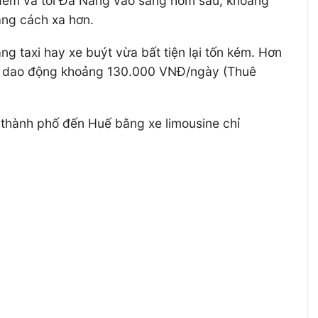
a đêm và tới Đà Nẵng vào sáng hôm sau, khoảng
ảng cách xa hơn.
g taxi hay xe buýt vừa bất tiện lại tốn kém. Hơn
máy dao động khoảng 130.000 VNĐ/ngày (Thuê
 thành phố đến Huế bằng xe limousine chỉ