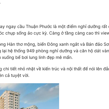
?
ay ngay cầu Thuận Phước là một điểm nghỉ dưỡng rất
góc chụp sống ảo cực kỳ. Càng ở tầng càng cao thì vi
 sông Hàn thơ mộng, biển Đông xanh ngắt và Bán đảo S
g lại hệ thống 949 phòng nghỉ dưỡng và căn hộ dát vàn
u xuống bể bơi lung linh đẹp mê mẩn.
hi tiết nhỏ nhặt về kiến trúc và nội thất để nói lên 
n cả tuyệt vời.