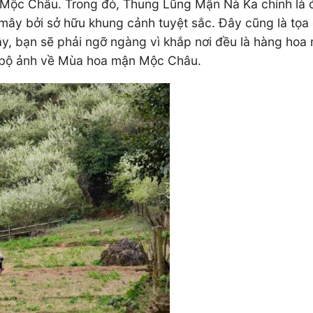
Mộc Châu. Trong đó, Thung Lũng Mận Nà Ka chính là đị
y bởi sở hữu khung cảnh tuyệt sắc. Đây cũng là tọa độ
, bạn sẽ phải ngỡ ngàng vì khắp nơi đều là hàng hoa m
 bộ ảnh về Mùa hoa mận Mộc Châu.