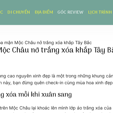
ỰC
DI CHUYỂN
ĐỊA ĐIỂM
GÓC REVIEW
LỊCH TRÌNH
a mận Mộc Châu nở trắng xóa khắp Tây Bắc
ộc Châu nở trắng xóa khắp Tây B
ùng cao nguyên xinh đẹp là một trong những khung cảnh
an này, bạn đừng quên check-in cùng mùa hoa xinh đẹp
g xóa mỗi khi xuân sang
 trên Mộc Châu lại khoác lên mình lớp áo trắng xóa củ