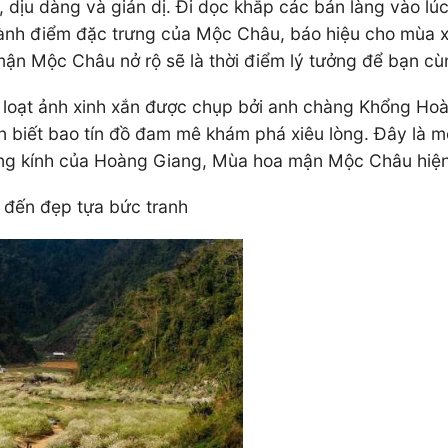
 dịu dàng và giản dị. Đi dọc khắp các bản làng vào lú
ành điểm đặc trưng của Mộc Châu, báo hiệu cho mùa x
 mận Mộc Châu nở rộ sẽ là thời điểm lý tưởng để bạn c
oạt ảnh xinh xắn được chụp bởi anh chàng Khổng Hoà
hiến biết bao tín đồ đam mê khám phá xiêu lòng. Đây l
ăng kính của Hoàng Giang, Mùa hoa mận Mộc Châu hiện l
đến đẹp tựa bức tranh