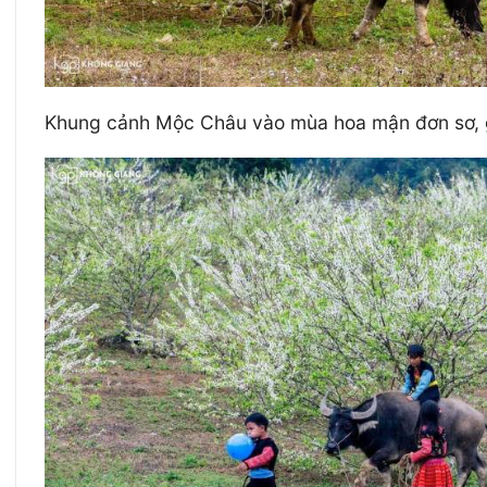
Khung cảnh Mộc Châu vào mùa hoa mận đơn sơ, gi