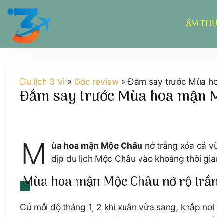
Chuyển
đến
ẨM TH
nội
dung
Du lịch 3 Vì
»
Góc review
»
Đắm say trước Mùa ho
Đắm say trước Mùa hoa mận M
M
ùa hoa mận Mộc Châu
nở trắng xóa cả v
dịp du lịch Mộc Châu vào khoảng thời gi
Mùa hoa mận Mộc Châu nở rộ trắn
Cứ mỗi độ tháng 1, 2 khi xuân vừa sang, khắp nơi