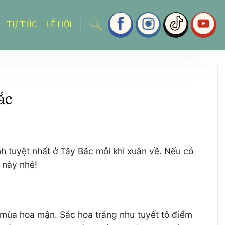
TỰ TÚC
LỄ HỘI
ắc
 tuyệt nhất ở Tây Bắc mỗi khi xuân về. Nếu có
 này nhé!
a mùa hoa mận. Sắc hoa trắng như tuyết tô điểm