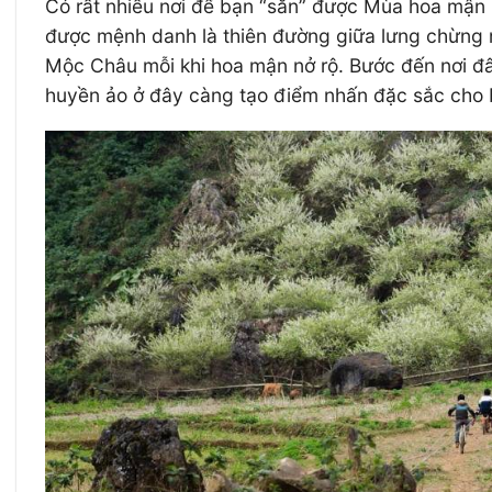
Có rất nhiều nơi để bạn “săn” được Mùa hoa mận 
được mệnh danh là thiên đường giữa lưng chừng mâ
Mộc Châu mỗi khi hoa mận nở rộ. Bước đến nơi đây
huyền ảo ở đây càng tạo điểm nhấn đặc sắc cho