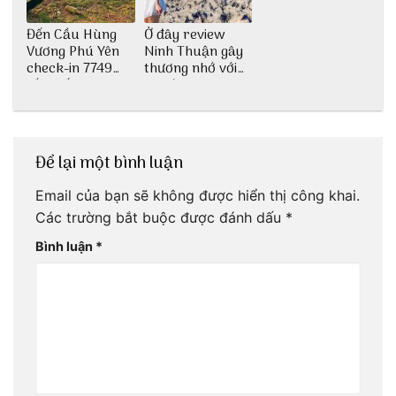
Đến Cầu Hùng
Ở đây review
Vương Phú Yên
Ninh Thuận gây
check-in 7749
thương nhớ với
tấm sống ảo
nét đẹp thiên
nhiên tuyệt sắc
Để lại một bình luận
Email của bạn sẽ không được hiển thị công khai.
Các trường bắt buộc được đánh dấu
*
Bình luận
*