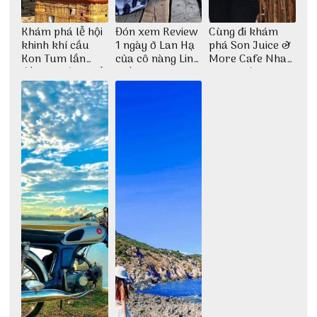
Khám phá lễ hội
Đón xem Review
Cùng đi khám
khinh khí cầu
1 ngày ở Lan Hạ
phá Son Juice &
Kon Tum lần
của cô nàng Linh
More Cafe Nha
đầu tiên được tổ
Trần
Trang với anh
chức
chàng Lộc Vũ