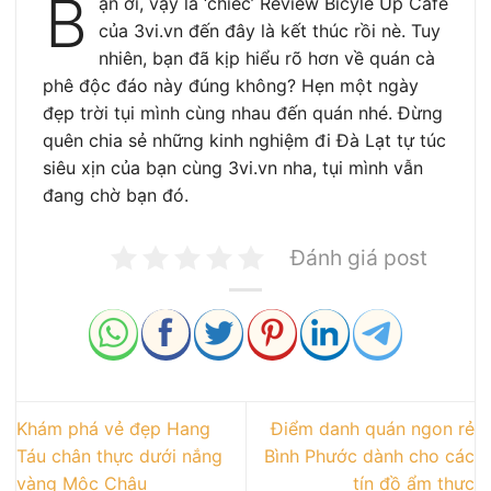
B
ạn ơi, vậy là ‘chiếc’ Review Bicyle Up Cafe
của 3vi.vn đến đây là kết thúc rồi nè. Tuy
nhiên, bạn đã kịp hiểu rõ hơn về quán cà
phê độc đáo này đúng không? Hẹn một ngày
đẹp trời tụi mình cùng nhau đến quán nhé. Đừng
quên chia sẻ những kinh nghiệm đi Đà Lạt tự túc
siêu xịn của bạn cùng 3vi.vn nha, tụi mình vẫn
đang chờ bạn đó.
Đánh giá post
Khám phá vẻ đẹp Hang
Điểm danh quán ngon rẻ
Táu chân thực dưới nắng
Bình Phước dành cho các
vàng Mộc Châu
tín đồ ẩm thực