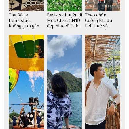
The Bấc’s
Review chuyến đi
Theo chân
Homestay,
Mộc Châu 2N1Đ
Cường Khỉ du
không gian yên
đẹp như cổ tích
lịch Huế và
bình tại Hòn Sơn
cùng nhóm bạn
check-in đúng
Thu Hà
những góc chụp
đẹp