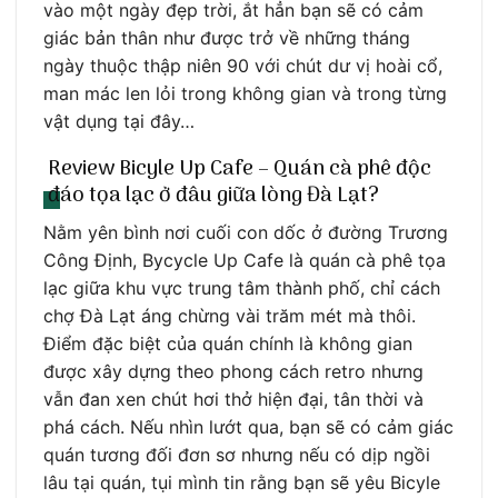
vào một ngày đẹp trời, ắt hẳn bạn sẽ có cảm
giác bản thân như được trở về những tháng
ngày thuộc thập niên 90 với chút dư vị hoài cổ,
man mác len lỏi trong không gian và trong từng
vật dụng tại đây…
Review Bicyle Up Cafe – Quán cà phê độc
đáo tọa lạc ở đâu giữa lòng Đà Lạt?
Nằm yên bình nơi cuối con dốc ở đường Trương
Công Định, Bycycle Up Cafe là quán cà phê tọa
lạc giữa khu vực trung tâm thành phố, chỉ cách
chợ Đà Lạt áng chừng vài trăm mét mà thôi.
Điểm đặc biệt của quán chính là không gian
được xây dựng theo phong cách retro nhưng
vẫn đan xen chút hơi thở hiện đại, tân thời và
phá cách. Nếu nhìn lướt qua, bạn sẽ có cảm giác
quán tương đối đơn sơ nhưng nếu có dịp ngồi
lâu tại quán, tụi mình tin rằng bạn sẽ yêu Bicyle