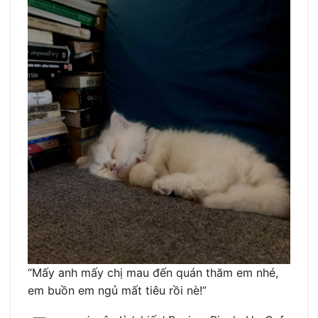
“Mấy anh mấy chị mau đến quán thăm em nhé,
em buồn em ngủ mất tiêu rồi nè!”