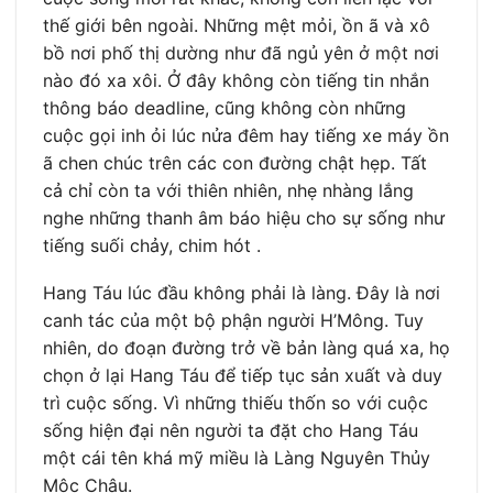
thế giới bên ngoài. Những mệt mỏi, ồn ã và xô
bồ nơi phố thị dường như đã ngủ yên ở một nơi
nào đó xa xôi. Ở đây không còn tiếng tin nhắn
thông báo deadline, cũng không còn những
cuộc gọi inh ỏi lúc nửa đêm hay tiếng xe máy ồn
ã chen chúc trên các con đường chật hẹp. Tất
cả chỉ còn ta với thiên nhiên, nhẹ nhàng lắng
nghe những thanh âm báo hiệu cho sự sống như
tiếng suối chảy, chim hót .
Hang Táu lúc đầu không phải là làng. Đây là nơi
canh tác của một bộ phận người H’Mông. Tuy
nhiên, do đoạn đường trở về bản làng quá xa, họ
chọn ở lại Hang Táu để tiếp tục sản xuất và duy
trì cuộc sống. Vì những thiếu thốn so với cuộc
sống hiện đại nên người ta đặt cho Hang Táu
một cái tên khá mỹ miều là Làng Nguyên Thủy
Mộc Châu.