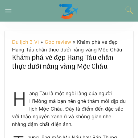
Chuyển
đến
nội
dung
Du lịch 3 Vì
»
Góc review
»
Khám phá vẻ đẹp
Hang Táu chân thực dưới nắng vàng Mộc Châu
Khám phá vẻ đẹp Hang Táu chân
thực dưới nắng vàng Mộc Châu
H
ang Táu là một ngôi làng của người
H’Mông mà bạn nên ghé thăm mỗi dịp du
lịch Mộc Châu. Đây là điểm đến đặc sắc
với thảo nguyên xanh rì và không gian nhẹ
nhàng đậm chất điện ảnh.
hung lũng mận Mu Náu hay Bản Thung