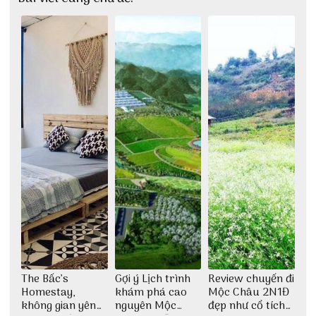
The Bấc’s
Gợi ý Lịch trình
Review chuyến đi
Homestay,
khám phá cao
Mộc Châu 2N1Đ
không gian yên
nguyên Mộc
đẹp như cổ tích