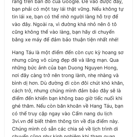
ràng trên bản đồ của Google. Để vào được đây,
bạn phải có một tay lái thật vững. Nếu không tự
tin lái xe, bạn có thể nhờ người làng hỗ trợ để
vào đây. Ngoài ra, vì đường khá nhỏ nên ô tô
cũng không thể vào làng, bạn hãy di chuyển
bằng xe máy để đảm bảo thuận tiện nhất nhé!
Hang Táu là một điểm đến còn cực kỳ hoang sơ
nhưng cũng vô cùng đẹp đẽ và lãng mạn. Qua
những bức ảnh của bạn Duong Nguyen Hong,
nơi đây càng trở nên trong lành, nhẹ nhàng và
bình dị hơn. Dù đường đi còn đôi chút khó khăn,
cách trở, nhưng chúng mình đảm bảo đây sẽ là
điểm đến khiến bạn không bao giờ tiếc nuối khi
ghé thăm. Nếu còn băn khoăn về Hang Táu, bạn
có thể truy cập ngay vào Cẩm nang du lịch
3vi.vn để biết thêm thông tin về địa điểm này.
Chúng mình có sẵn các chia sẻ về lịch trình di
chuyển cũng như kinh nghiệm khi tham quan