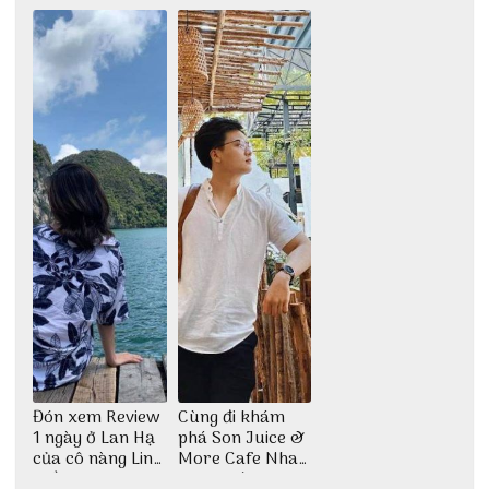
những góc chụp
chức
đẹp
Đón xem Review
Cùng đi khám
1 ngày ở Lan Hạ
phá Son Juice &
của cô nàng Linh
More Cafe Nha
Trần
Trang với anh