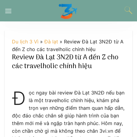
Chuyển
đến
nội
dung
Du lịch 3 Vì
»
Đà lạt
»
Review Đà Lạt 3N2Đ từ A
đến Z cho các travelholic chính hiệu
Review Đà Lạt 3N2Đ từ A đến Z cho
các travelholic chính hiệu
Đ
ọc ngay bài review Đà Lạt 3N2Đ nếu bạn
là một travelholic chính hiệu, khám phá
trọn vẹn những điểm tham quan hấp dẫn,
độc đáo chắc chắn sẽ giúp hành trình của bạn
thêm mới mẻ và ngập tràn hạnh phúc. Hôm nay,
còn chần chờ gì mà không theo chân 3vi.vn để