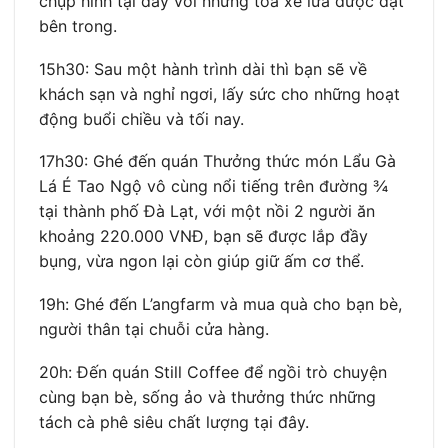
chụp hình tại đây với những toa xe lửa được đặt
bên trong.
15h30: Sau một hành trình dài thì bạn sẽ về
khách sạn và nghỉ ngơi, lấy sức cho những hoạt
động buổi chiều và tối nay.
17h30: Ghé đến quán Thưởng thức món Lẩu Gà
Lá É Tao Ngộ vô cùng nổi tiếng trên đường ¾
tại thành phố Đà Lạt, với một nồi 2 người ăn
khoảng 220.000 VNĐ, bạn sẽ được lắp đầy
bụng, vừa ngon lại còn giúp giữ ấm cơ thể.
19h: Ghé đến L’angfarm và mua quà cho bạn bè,
người thân tại chuỗi cửa hàng.
20h: Đến quán Still Coffee để ngồi trò chuyện
cùng bạn bè, sống ảo và thưởng thức những
tách cà phê siêu chất lượng tại đây.