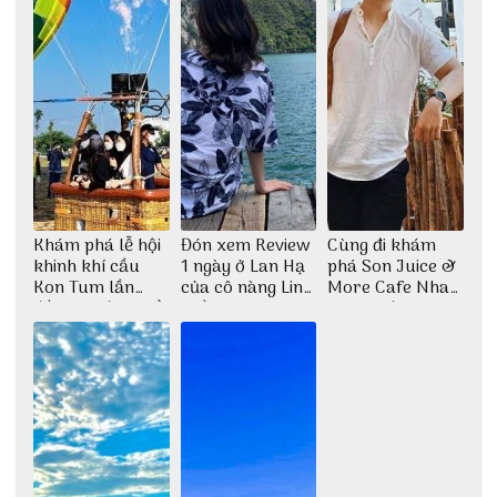
Khám phá lễ hội
Đón xem Review
Cùng đi khám
khinh khí cầu
1 ngày ở Lan Hạ
phá Son Juice &
Kon Tum lần
của cô nàng Linh
More Cafe Nha
đầu tiên được tổ
Trần
Trang với anh
chức
chàng Lộc Vũ