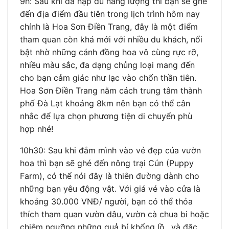
9h: Sau khi đã nạp đủ năng lượng thì bạn sẽ ghé
đến địa điểm đầu tiên trong lịch trình hôm nay
chính là Hoa Sơn Điền Trang, đây là một điểm
tham quan còn khá mới với nhiều du khách, nổi
bật nhờ những cánh đồng hoa vô cùng rực rỡ,
nhiều màu sắc, đa dạng chủng loại mang đến
cho bạn cảm giác như lạc vào chốn thần tiên.
Hoa Sơn Điền Trang nằm cách trung tâm thành
phố Đà Lạt khoảng 8km nên bạn có thể cân
nhắc để lựa chọn phương tiện di chuyển phù
hợp nhé!
10h30: Sau khi đắm mình vào vẻ đẹp của vườn
hoa thì bạn sẽ ghé đến nông trại Cún (Puppy
Farm), có thể nói đây là thiên đường dành cho
những bạn yêu động vật. Với giá vé vào cửa là
khoảng 30.000 VNĐ/ người, bạn có thể thỏa
thích tham quan vườn dâu, vườn cà chua bi hoặc
chiêm ngưỡng những quả bí khổng lồ…và đặc