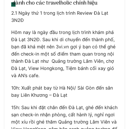
dành cho các travelholic chính hiệu
2.1 Ngày thứ 1 trong lịch trình Review Đà Lạt
3N2Đ
Hôm nay là ngày đầu trong lịch trình khám phá
Đà Lạt 3N2Đ. Sau khi di chuyển đến thành phố,
bạn đã khá mệt nên 3vi.vn gợi ý bạn có thể ghé
đến check-in một số điểm tham quan trong nội
thành Đà Lạt như Quảng trường Lâm Viên, chợ
Đà Lạt, View Hongkong, Tiệm bánh cối xay gió
và AN’s cafe.
10h: Xuất phát bay từ Hà Nội/ Sài Gòn đến sân
bay Liên Khương – Đà Lạt
15h: Sau khi đặt chân đến Đà Lạt, ghé đến khách
sạn check-in nhận phòng, cất hành lý, nghỉ ngơi
một xíu rồi ghé thăm Quảng trường Lâm Viên và
View HongKong, nằm bên cạnh quảng trường để