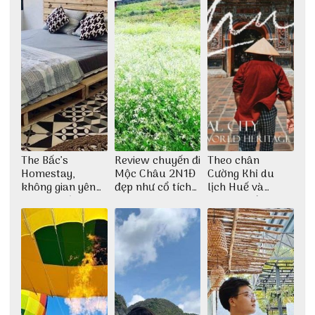
The Bấc’s
Review chuyến đi
Theo chân
Homestay,
Mộc Châu 2N1Đ
Cường Khỉ du
không gian yên
đẹp như cổ tích
lịch Huế và
bình tại Hòn Sơn
cùng nhóm bạn
check-in đúng
Thu Hà
những góc chụp
đẹp