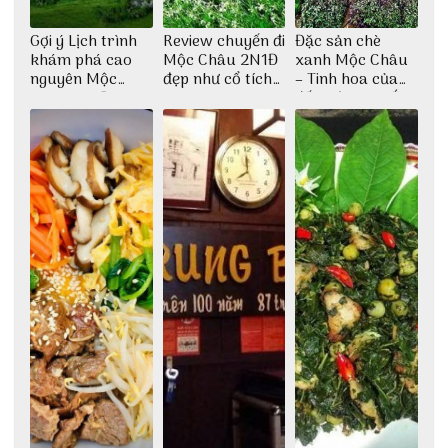
Gợi ý Lịch trình
Review chuyến đi
Đặc sản chè
khám phá cao
Mộc Châu 2N1Đ
xanh Mộc Châu
nguyên Mộc
đẹp như cổ tích
– Tinh hoa của
Châu 2N1Đ cực
cùng nhóm bạn
đất trời Tây Bắc
chi tiết
Thu Hà