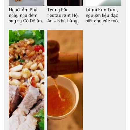
Người Âm Phủ
Trung Bắc
Lá mì Kon Tum,
ngày ngủ đêm
restaurant Hội
nguyên liệu đặc
bay ra Cố Đô ăn
An – Nhà hàng
biệt cho các món
Cơm Âm Phủ
cao lầu có thiết
ăn độc đáo
Huế
kế vô cùng ấn
tượng giữa lòng
phố Hội