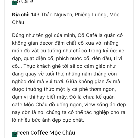
Cổ Café
Địa chỉ:
143 Thảo Nguyên, Phiêng Luông, Mộc
Châu
Đúng như tên gọi của mình, Cổ Café là quán có
không gian decor đậm chất cổ xưa với những
món đồ vật cũ tưởng như chỉ có trong ký ức: xe
đạp, quạt điện cổ, phích nước cổ, đèn dầu, ti vi
cổ… Thực khách ghé tới sẽ có cảm giác như
đang quay về tuổi thơ, những năm tháng còn
nghèo đói mà vui tươi. Giữa không gian ấy mà
được thưởng thức một ly cà phê thơm ngon,
đậm vị thì hay biết mấy. Đó là chưa kể quán
cafe Mộc Châu đồ uống ngon, view sống ảo đẹp
này còn là nơi chúng ta có thể tác nghiệp cho ra
lò nhiều bức ảnh đẹp cực chất.
Green Coffee Mộc Châu