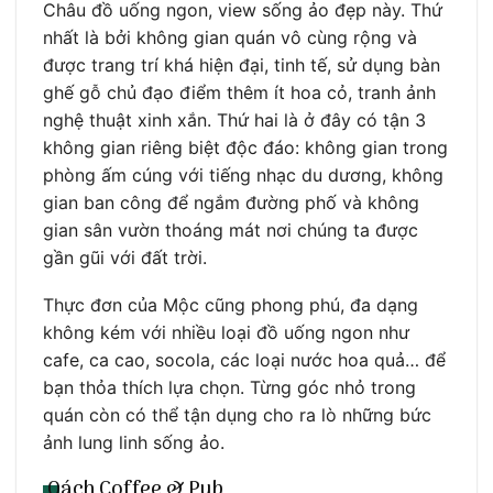
Châu đồ uống ngon, view sống ảo đẹp này. Thứ
nhất là bởi không gian quán vô cùng rộng và
được trang trí khá hiện đại, tinh tế, sử dụng bàn
ghế gỗ chủ đạo điểm thêm ít hoa cỏ, tranh ảnh
nghệ thuật xinh xắn. Thứ hai là ở đây có tận 3
không gian riêng biệt độc đáo: không gian trong
phòng ấm cúng với tiếng nhạc du dương, không
gian ban công để ngắm đường phố và không
gian sân vườn thoáng mát nơi chúng ta được
gần gũi với đất trời.
Thực đơn của Mộc cũng phong phú, đa dạng
không kém với nhiều loại đồ uống ngon như
cafe, ca cao, socola, các loại nước hoa quả… để
bạn thỏa thích lựa chọn. Từng góc nhỏ trong
quán còn có thể tận dụng cho ra lò những bức
ảnh lung linh sống ảo.
Oách Coffee & Pub