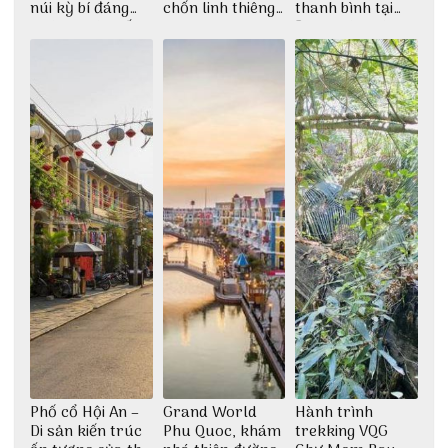
núi kỳ bí đáng
chốn linh thiêng
thanh bình tại
khám phá nhất
giữa không gian
Đảo Phú Quý
thiền định
Phố cổ Hội An –
Grand World
Hành trình
Di sản kiến trúc
Phu Quoc, khám
trekking VQG