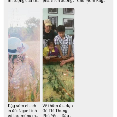
ấn tượng của thế
phá thiên đường
Chư Mom Ray
giới
giải trí đầy sôi
tìm về núi rừng
động
đại ngàn
Dậy sớm check-
Về thăm địa đạo
in đồi Ngọc Linh
Gò Thì Thùng
cỏ lau mộng mơ
Phú Yên – Dấu