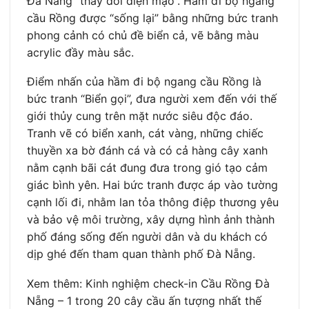
Đà Nẵng “thay đổi diện mạo”. Hầm đi bộ ngang
cầu Rồng được “sống lại” bằng những bức tranh
phong cảnh có chủ đề biển cả, vẽ bằng màu
acrylic đầy màu sắc.
Điểm nhấn của hầm đi bộ ngang cầu Rồng là
bức tranh “Biển gọi”, đưa người xem đến với thế
giới thủy cung trên mặt nước siêu độc đáo.
Tranh vẽ có biển xanh, cát vàng, những chiếc
thuyền xa bờ đánh cá và có cả hàng cây xanh
nằm cạnh bãi cát đung đưa trong gió tạo cảm
giác bình yên. Hai bức tranh được áp vào tường
cạnh lối đi, nhằm lan tỏa thông điệp thương yêu
và bảo vệ môi trường, xây dựng hình ảnh thành
phố đáng sống đến người dân và du khách có
dịp ghé đến tham quan thành phố Đà Nẵng.
Xem thêm: Kinh nghiệm check-in Cầu Rồng Đà
Nẵng – 1 trong 20 cây cầu ấn tượng nhất thế