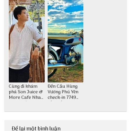
Cùng đi khám
Đến Cầu Hùng
phá Son Juice &
Vương Phú Yên
More Cafe Nha
check-in 7749
Trang với anh
tấm sống ảo
chàng Lộc Vũ
Để lại một bình luận