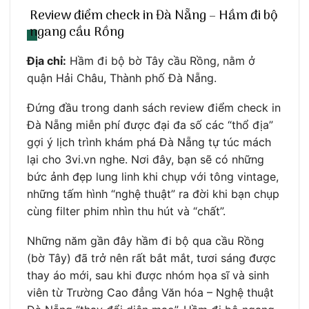
Review điểm check in Đà Nẵng – Hầm đi bộ
ngang cầu Rồng
Địa chỉ:
Hầm đi bộ bờ Tây cầu Rồng, nằm ở
quận Hải Châu, Thành phố Đà Nẵng.
Đứng đầu trong danh sách review điểm check in
Đà Nẵng miễn phí được đại đa số các “thổ địa”
gợi ý lịch trình khám phá Đà Nẵng tự túc mách
lại cho 3vi.vn nghe. Nơi đây, bạn sẽ có những
bức ảnh đẹp lung linh khi chụp với tông vintage,
những tấm hình “nghệ thuật” ra đời khi bạn chụp
cùng filter phim nhìn thu hút và “chất”.
Những năm gần đây hầm đi bộ qua cầu Rồng
(bờ Tây) đã trở nên rất bắt mắt, tươi sáng được
thay áo mới, sau khi được nhóm họa sĩ và sinh
viên từ Trường Cao đẳng Văn hóa – Nghệ thuật