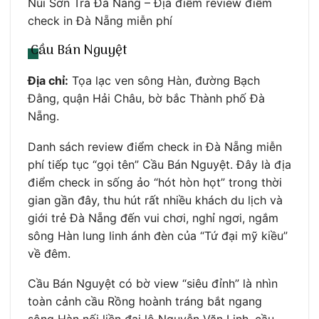
Núi Sơn Trà Đà Nẵng – Địa điểm review điểm
check in Đà Nẵng miễn phí
Cầu Bán Nguyệt
Địa chỉ:
Tọa lạc ven sông Hàn, đường Bạch
Đằng, quận Hải Châu, bờ bắc Thành phố Đà
Nẵng.
Danh sách review điểm check in Đà Nẵng miễn
phí tiếp tục “gọi tên” Cầu Bán Nguyệt. Đây là địa
điểm check in sống ảo “hót hòn họt” trong thời
gian gần đây, thu hút rất nhiều khách du lịch và
giới trẻ Đà Nẵng đến vui chơi, nghỉ ngơi, ngắm
sông Hàn lung linh ánh đèn của “Tứ đại mỹ kiều”
về đêm.
Cầu Bán Nguyệt có bờ view “siêu đỉnh” là nhìn
toàn cảnh cầu Rồng hoành tráng bắt ngang