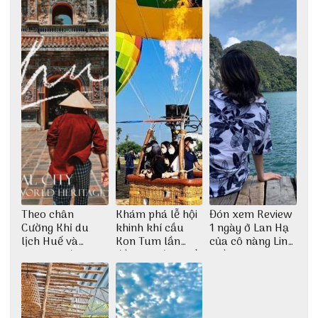
Theo chân
Khám phá lễ hội
Đón xem Review
Cường Khỉ du
khinh khí cầu
1 ngày ở Lan Hạ
lịch Huế và
Kon Tum lần
của cô nàng Linh
check-in đúng
đầu tiên được tổ
Trần
những góc chụp
chức
đẹp