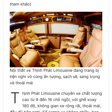
tham khảo)
Nội thất xe Thịnh Phát Limousine đang trang bị
tiện nghi vô cùng ấn tượng, sạch sẽ, sang trọng
và thoải mái
T
hịnh Phát Limousine chuyên xe chất lượng
cao từ 9 đến 16 chỗ ngồi, với ghế xoay
180 độ, không gian xe rộng rãi, thoải mái,