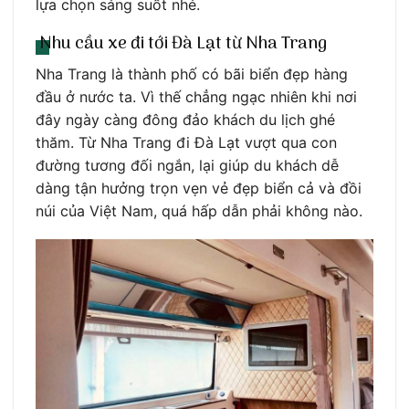
lựa chọn sáng suốt nhé.
Nhu cầu xe đi tới Đà Lạt từ Nha Trang
Nha Trang là thành phố có bãi biển đẹp hàng
đầu ở nước ta. Vì thế chẳng ngạc nhiên khi nơi
đây ngày càng đông đảo khách du lịch ghé
thăm. Từ Nha Trang đi Đà Lạt vượt qua con
đường tương đối ngắn, lại giúp du khách dễ
dàng tận hưởng trọn vẹn vẻ đẹp biển cả và đồi
núi của Việt Nam, quá hấp dẫn phải không nào.