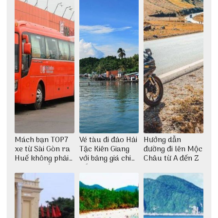
Mách bạn TOP7
Vé tàu đi đảo Hải
Hướng dẫn
xe từ Sài Gòn ra
Tặc Kiên Giang
đường đi lên Mộc
Huế không phải
với bảng giá chi
Châu từ A đến Z
ai cũng biết
tiết