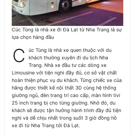
Cúc Tùng là nhà xe đi Đà Lạt từ Nha Trang là sự
lựa chọn hàng đầu
C
úc Tùng là nhà xe quen thuộc với du
khách thường xuyên đi du lịch Nha
Trang. Nhà xe đầu tư các dòng xe
Limousine với tiện nghi đầy đủ, cơ sở vật chất
hoàn thiện phục vụ du khách. Từng chiếc xe của
hãng được thiết kế nội thất 3D cùng hệ thống
giường ngủ, đèn trang trí cao cấp, màn hình tivi
25 inch trang bị cho từng giường. Nhờ đó, du
khách sẽ được tận hưởng hành trình đầy đủ tiện
nghi và dễ chịu nhất trong suốt 3 giờ đồng hồ
xe đi từ Nha Trang tới Đà Lạt.