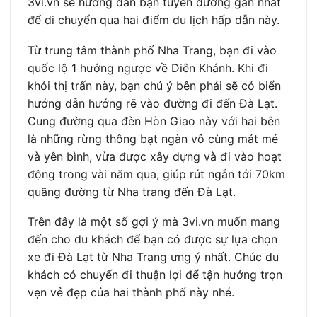
3vi.vn sẽ hướng dẫn bạn tuyến đường gần nhất
để di chuyển qua hai điểm du lịch hấp dẫn này.
Từ trung tâm thành phố Nha Trang, bạn đi vào
quốc lộ 1 hướng ngược về Diên Khánh. Khi đi
khỏi thị trấn này, bạn chú ý bên phải sẽ có biển
hướng dẫn hướng rẽ vào đường đi đến Đà Lạt.
Cung đường qua đèn Hòn Giao này với hai bên
là những rừng thông bạt ngàn vô cùng mát mẻ
và yên bình, vừa được xây dựng và đi vào hoạt
động trong vài năm qua, giúp rút ngắn tới 70km
quãng đường từ Nha trang đến Đà Lạt.
Trên đây là một số gợi ý mà 3vi.vn muốn mang
đến cho du khách để bạn có được sự lựa chọn
xe đi Đà Lạt từ Nha Trang ưng ý nhất. Chúc du
khách có chuyến đi thuận lợi để tận hưởng trọn
vẹn vẻ đẹp của hai thành phố này nhé.