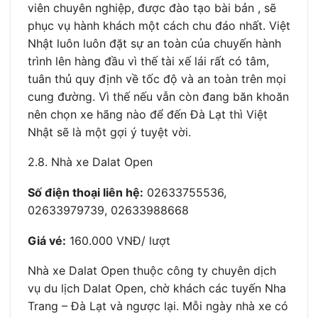
viên chuyên nghiệp, được đào tạo bài bản , sẽ
phục vụ hành khách một cách chu đáo nhất. Việt
Nhật luôn luôn đặt sự an toàn của chuyến hành
trình lên hàng đầu vì thế tài xế lái rất có tâm,
tuân thủ quy định về tốc độ và an toàn trên mọi
cung đường. Vì thế nếu vẫn còn đang băn khoăn
nên chọn xe hãng nào để đến Đà Lạt thì Việt
Nhật sẽ là một gợi ý tuyệt vời.
2.8. Nhà xe Dalat Open
Số điện thoại liên hệ:
02633755536,
02633979739, 02633988668
Giá vé:
160.000 VNĐ/ lượt
Nhà xe Dalat Open thuộc công ty chuyên dịch
vụ du lịch Dalat Open, chờ khách các tuyến Nha
Trang – Đà Lạt và ngược lại. Mỗi ngày nhà xe có