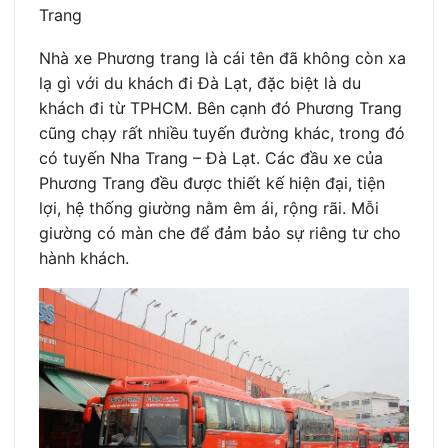
Trang
Nhà xe Phương trang là cái tên đã không còn xa
lạ gì với du khách đi Đà Lạt, đặc biệt là du
khách đi từ TPHCM. Bên cạnh đó Phương Trang
cũng chạy rất nhiều tuyến đường khác, trong đó
có tuyến Nha Trang – Đà Lạt. Các đầu xe của
Phương Trang đều được thiết kế hiện đại, tiện
lợi, hệ thống giường nằm êm ái, rộng rãi. Mỗi
giường có màn che để đảm bảo sự riêng tư cho
hành khách.