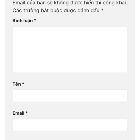
Email của bạn sẽ không được hiển thị công khai.
Các trường bắt buộc được đánh dấu
*
Bình luận
*
Tên
*
Email
*