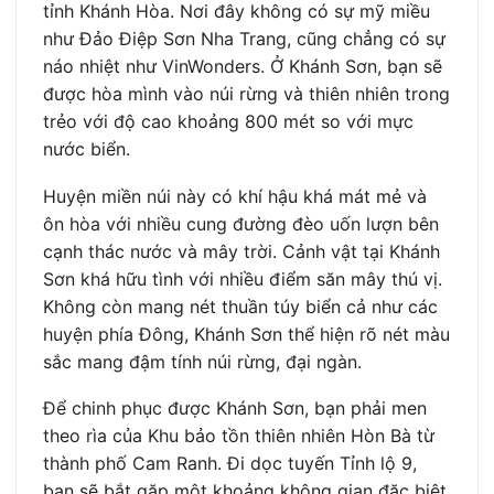
tỉnh Khánh Hòa. Nơi đây không có sự mỹ miều
như Đảo Điệp Sơn Nha Trang, cũng chẳng có sự
náo nhiệt như VinWonders. Ở Khánh Sơn, bạn sẽ
được hòa mình vào núi rừng và thiên nhiên trong
trẻo với độ cao khoảng 800 mét so với mực
nước biển.
Huyện miền núi này có khí hậu khá mát mẻ và
ôn hòa với nhiều cung đường đèo uốn lượn bên
cạnh thác nước và mây trời. Cảnh vật tại Khánh
Sơn khá hữu tình với nhiều điểm săn mây thú vị.
Không còn mang nét thuần túy biển cả như các
huyện phía Đông, Khánh Sơn thể hiện rõ nét màu
sắc mang đậm tính núi rừng, đại ngàn.
Để chinh phục được Khánh Sơn, bạn phải men
theo rìa của Khu bảo tồn thiên nhiên Hòn Bà từ
thành phố Cam Ranh. Đi dọc tuyến Tỉnh lộ 9,
bạn sẽ bắt gặp một khoảng không gian đặc biệt