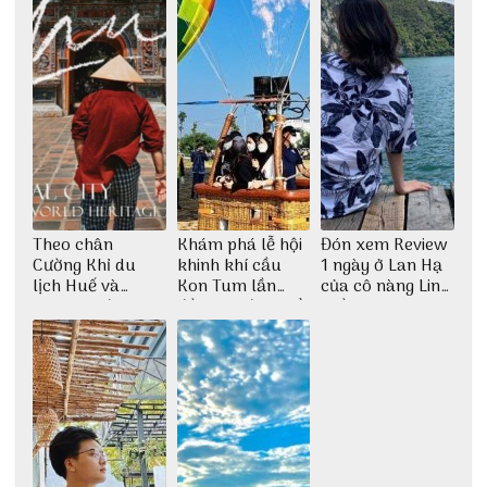
Theo chân
Khám phá lễ hội
Đón xem Review
Cường Khỉ du
khinh khí cầu
1 ngày ở Lan Hạ
lịch Huế và
Kon Tum lần
của cô nàng Linh
check-in đúng
đầu tiên được tổ
Trần
những góc chụp
chức
đẹp