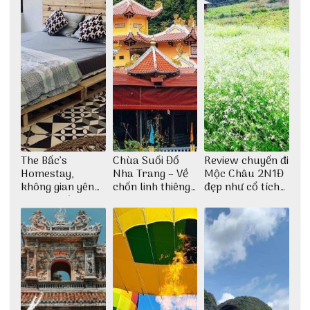
The Bấc’s
Chùa Suối Đổ
Review chuyến đi
Homestay,
Nha Trang – Về
Mộc Châu 2N1Đ
không gian yên
chốn linh thiêng
đẹp như cổ tích
bình tại Hòn Sơn
giữa không gian
cùng nhóm bạn
thiền định
Thu Hà