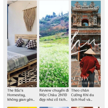
The Bấc’s
Review chuyến đi
Theo chân
Homestay,
Mộc Châu 2N1Đ
Cường Khỉ du
không gian yên
đẹp như cổ tích
lịch Huế và
bình tại Hòn Sơn
cùng nhóm bạn
check-in đúng