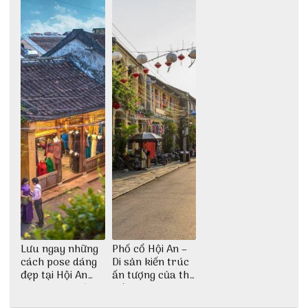
tượng giữa lòng
phố Hội
Lưu ngay những
Phố cổ Hội An –
cách pose dáng
Di sản kiến trúc
đẹp tại Hội An
ấn tượng của thế
cho dân nghiện
giới
sống ảo