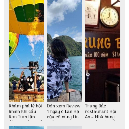
Thu Hà
những góc chụp
đẹp
Khám phá lễ hội
Đón xem Review
Trung Bắc
khinh khí cầu
1 ngày ở Lan Hạ
restaurant Hội
Kon Tum lần
của cô nàng Linh
An – Nhà hàng
đầu tiên được tổ
Trần
cao lầu có thiết
chức
kế vô cùng ấn