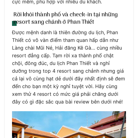
cực mềm, phù hợp với nhiều du khách.
Rời khỏi thành phố và check-in tại những
resort sang chảnh ở Phan Thiết
Được mệnh danh là thiên đường du lịch, Phan
Thiết có vô vàn điểm tham quan hấp dẫn như
Làng chài Mũi Né, Hải đăng Kê Gà… cùng nhiều
resort đẳng cấp. Tạm rời xa thành phố chật
chội, đông đúc, du lịch Phan Thiết và nghỉ
dưỡng trong top 4 resort sang chảnh nhưng giá
cả lại vô cùng hạt dẻ dưới đây nhất định sẽ đem
đến cho bạn một kỳ nghỉ tuyệt vời. Hãy cùng
xem thử 4 resort có mức giá phải chăng dưới
đây có gì đặc sắc qua bài review bên dưới nhé!