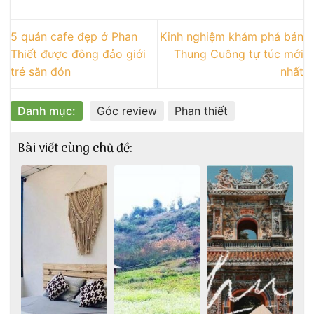
5 quán cafe đẹp ở Phan
Kinh nghiệm khám phá bản
Thiết được đông đảo giới
Thung Cuông tự túc mới
trẻ săn đón
nhất
Danh mục:
Góc review
Phan thiết
Bài viết cùng chủ đề: