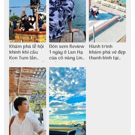
Khám phá lễ hội
Đón xem Review
Hành trình
khinh khí cầu
1 ngày ở Lan Hạ
khám phá vẻ đẹp
Kon Tum lần
của cô nàng Linh
thanh bình tại
đầu tiên được tổ
Trần
Đảo Phú Quý
chức