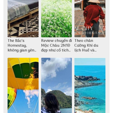
The Bấc’s
Review chuyến đi
Theo chân
Homestay,
Mộc Châu 2N1Đ
Cường Khỉ du
không gian yên
đẹp như cổ tích
lịch Huế và
bình tại Hòn Sơn
cùng nhóm bạn
check-in đúng
Thu Hà
những góc chụp
đẹp