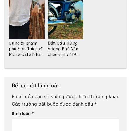
Cùng đi khám
Đến Cầu Hùng
phá Son Juice &
Vương Phú Yên
More Cafe Nha
check-in 7749
Trang với anh
tấm sống ảo
chàng Lộc Vũ
Để lại một bình luận
Email của bạn sẽ không được hiển thị công khai.
Các trường bắt buộc được đánh dấu
*
Bình luận
*