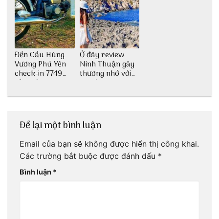
Đến Cầu Hùng
Ở đây review
Vương Phú Yên
Ninh Thuận gây
check-in 7749
thương nhớ với
tấm sống ảo
nét đẹp thiên
nhiên tuyệt sắc
Để lại một bình luận
Email của bạn sẽ không được hiển thị công khai.
Các trường bắt buộc được đánh dấu
*
Bình luận
*