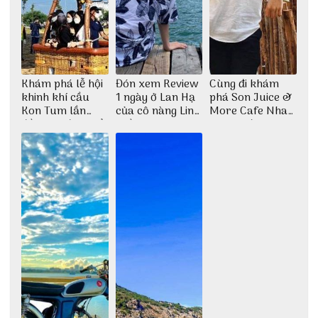
Khám phá lễ hội
Đón xem Review
Cùng đi khám
khinh khí cầu
1 ngày ở Lan Hạ
phá Son Juice &
Kon Tum lần
của cô nàng Linh
More Cafe Nha
đầu tiên được tổ
Trần
Trang với anh
chức
chàng Lộc Vũ