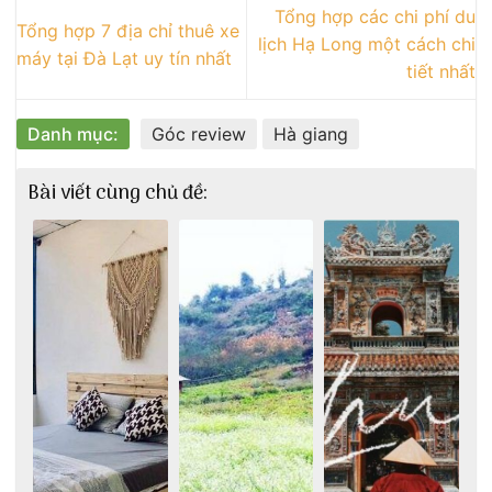
Tổng hợp các chi phí du
Tổng hợp 7 địa chỉ thuê xe
lịch Hạ Long một cách chi
máy tại Đà Lạt uy tín nhất
tiết nhất
Danh mục:
Góc review
Hà giang
Bài viết cùng chủ đề: