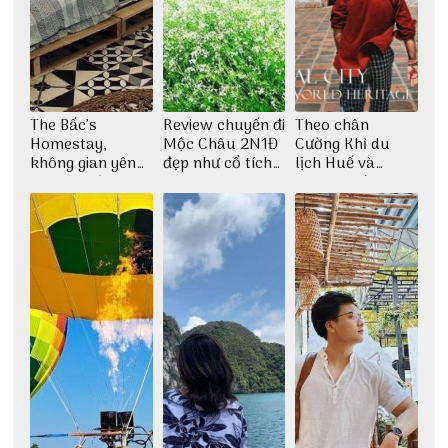
The Bấc’s
Review chuyến đi
Theo chân
Homestay,
Mộc Châu 2N1Đ
Cường Khỉ du
không gian yên
đẹp như cổ tích
lịch Huế và
bình tại Hòn Sơn
cùng nhóm bạn
check-in đúng
Thu Hà
những góc chụp
đẹp