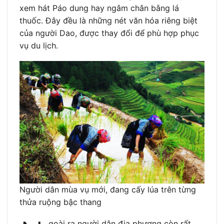
xem hát Páo dung hay ngâm chân bằng lá
thuốc. Đây đều là những nét văn hóa riêng biệt
của người Dao, được thay đổi để phù hợp phục
vụ du lịch.
Người dân mùa vụ mới, đang cấy lúa trên từng
thửa ruộng bậc thang
goài ra người dân địa phương còn rất