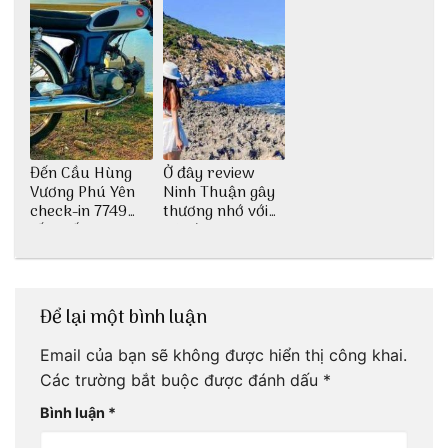
Đến Cầu Hùng
Ở đây review
Vương Phú Yên
Ninh Thuận gây
check-in 7749
thương nhớ với
tấm sống ảo
nét đẹp thiên
nhiên tuyệt sắc
Để lại một bình luận
Email của bạn sẽ không được hiển thị công khai.
Các trường bắt buộc được đánh dấu
*
Bình luận
*