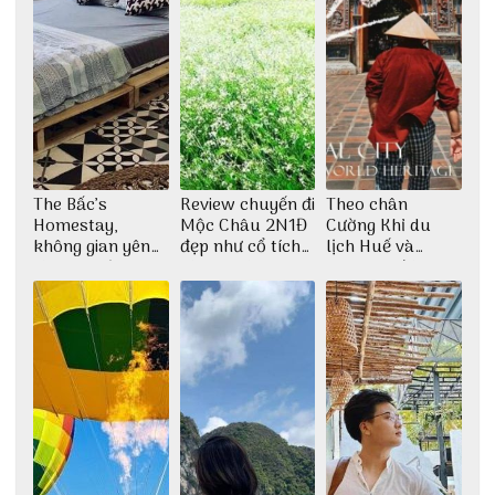
The Bấc’s
Review chuyến đi
Theo chân
Homestay,
Mộc Châu 2N1Đ
Cường Khỉ du
không gian yên
đẹp như cổ tích
lịch Huế và
bình tại Hòn Sơn
cùng nhóm bạn
check-in đúng
Thu Hà
những góc chụp
đẹp