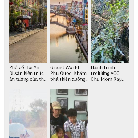
Phố cổ Hội An –
Grand World
Hành trình
Di sản kiến trúc
Phu Quoc, khám
trekking VQG
ấn tượng của thế
phá thiên đường
Chư Mom Ray
giới
giải trí đầy sôi
tìm về núi rừng
động
đại ngàn