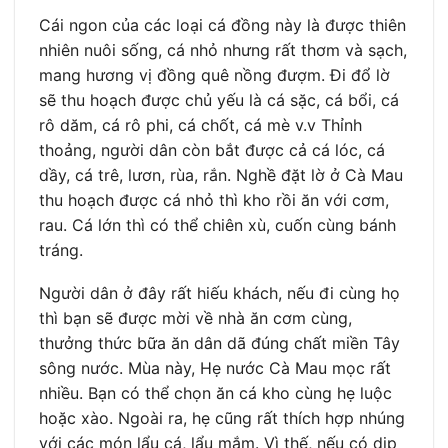
Cái ngon của các loại cá đồng này là được thiên
nhiên nuôi sống, cá nhỏ nhưng rất thơm và sạch,
mang hương vị đồng quê nồng đượm. Đi đổ lờ
sẽ thu hoạch được chủ yếu là cá sặc, cá bổi, cá
rô dăm, cá rô phi, cá chốt, cá mè v.v Thỉnh
thoảng, người dân còn bắt được cả cá lóc, cá
dầy, cá trê, lươn, rùa, rắn. Nghề đặt lờ ở Cà Mau
thu hoạch được cá nhỏ thì kho rồi ăn với cơm,
rau. Cá lớn thì có thể chiên xù, cuốn cùng bánh
tráng.
Người dân ở đây rất hiếu khách, nếu đi cùng họ
thì bạn sẽ được mời về nhà ăn cơm cùng,
thưởng thức bữa ăn dân dã đúng chất miền Tây
sông nước. Mùa này, Hẹ nước Cà Mau mọc rất
nhiều. Bạn có thể chọn ăn cá kho cùng hẹ luộc
hoặc xào. Ngoài ra, hẹ cũng rất thích hợp nhúng
với các món lẩu cá, lẩu mắm. Vì thế, nếu có dịp