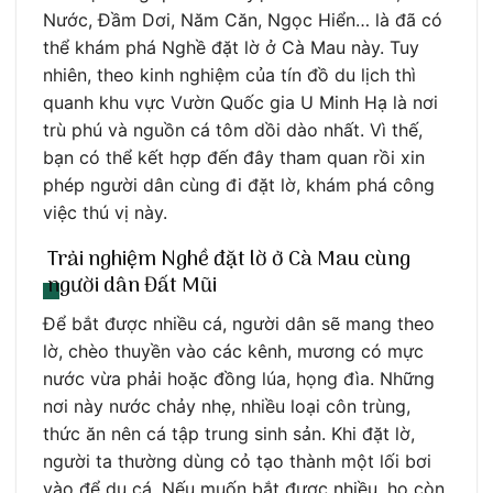
Nước, Đầm Dơi, Năm Căn, Ngọc Hiển… là đã có
thể khám phá Nghề đặt lờ ở Cà Mau này. Tuy
nhiên, theo kinh nghiệm của tín đồ du lịch thì
quanh khu vực Vườn Quốc gia U Minh Hạ là nơi
trù phú và nguồn cá tôm dồi dào nhất. Vì thế,
bạn có thể kết hợp đến đây tham quan rồi xin
phép người dân cùng đi đặt lờ, khám phá công
việc thú vị này.
Trải nghiệm Nghề đặt lờ ở Cà Mau cùng
người dân Đất Mũi
Để bắt được nhiều cá, người dân sẽ mang theo
lờ, chèo thuyền vào các kênh, mương có mực
nước vừa phải hoặc đồng lúa, họng đìa. Những
nơi này nước chảy nhẹ, nhiều loại côn trùng,
thức ăn nên cá tập trung sinh sản. Khi đặt lờ,
người ta thường dùng cỏ tạo thành một lối bơi
vào để dụ cá. Nếu muốn bắt được nhiều, họ còn