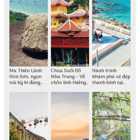
Ma Thiên Lãnh
Chùa Suối Đổ
Hành trình
Hòn Sơn, ngọn
Nha Trang – Về
khám phá vẻ đẹp
núi kỳ bí đáng
chốn linh thiêng
thanh bình tại
khám phá nhất
giữa không gian
Đảo Phú Quý
thiền định