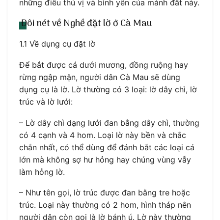
những điều thú vị và bình yên của mảnh đất này.
Đôi nét về Nghề đặt lờ ở Cà Mau
1.1 Về dụng cụ đặt lờ
Để bắt được cá dưới mương, đồng ruộng hay
rừng ngập mặn, người dân Cà Mau sẽ dùng
dụng cụ là lờ. Lờ thường có 3 loại: lờ dây chì, lờ
trúc và lờ lưới:
– Lờ dây chì dạng lưới đan bằng dây chì, thường
có 4 cạnh và 4 hom. Loại lờ này bền và chắc
chắn nhất, có thể dùng để đánh bắt các loại cá
lớn mà không sợ hư hỏng hay chúng vùng vẫy
làm hỏng lờ.
– Như tên gọi, lờ trúc được đan bằng tre hoặc
trúc. Loại này thường có 2 hom, hình tháp nên
người dân còn gọi là lờ bánh ú. Lờ này thường