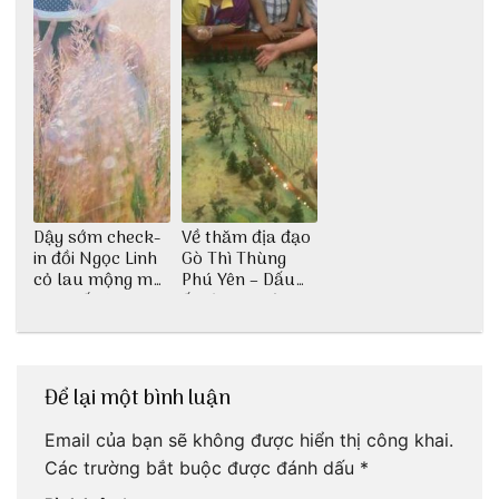
Dậy sớm check-
Về thăm địa đạo
in đồi Ngọc Linh
Gò Thì Thùng
cỏ lau mộng mơ
Phú Yên – Dấu
tại Huế nè bạn
ấn lịch sử còn
ơi!
mãi với thời gian
Để lại một bình luận
Email của bạn sẽ không được hiển thị công khai.
Các trường bắt buộc được đánh dấu
*