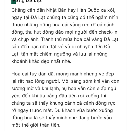
vàng Đà Lạt
Chẳng cần đến Nhật Bản hay Hàn Quốc xa xôi,
ngay tại Đà Lạt chúng ta cũng có thể ngắm nhìn
được những bông hoa cải vàng rực rỡ cả cánh
đồng, thu hút đông đảo mọi người đến check-in
và chụp ảnh. Tranh thủ mùa hoa cải vàng Đà Lạt
sắp đến bạn nên đặt vé và di chuyển đến Đà
Lạt, tận mắt chiêm ngưỡng và lưu lại những
khoảnh khắc đẹp nhất nhé.
Hoa cải tuy dân dã, mong manh nhưng vẻ đẹp
lại rất nao lòng người. Mỗi sáng sớm khi vẫn còn
sương mờ và khí lạnh, nụ hoa vẫn còn e ấp ngủ
yên, đến khi tia nắng đầu tiên rọi xuống thì
chúng ta sẽ thấy khung cảnh cả cánh đồng rực
rỡ ngay trước mắt. Du khách vừa bước xuống
đồng hoa là sẽ thấy mình như đang bước vào
một thế giới thần tiên.