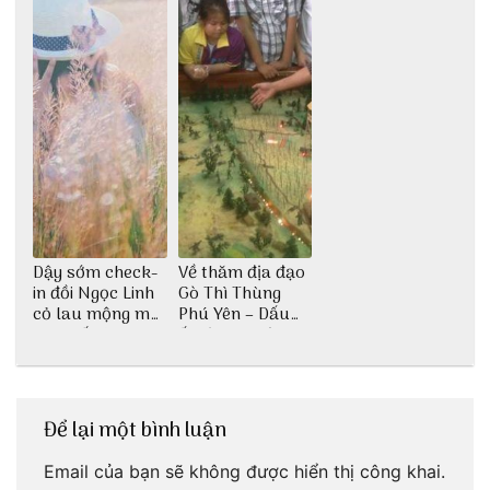
Dậy sớm check-
Về thăm địa đạo
in đồi Ngọc Linh
Gò Thì Thùng
cỏ lau mộng mơ
Phú Yên – Dấu
tại Huế nè bạn
ấn lịch sử còn
ơi!
mãi với thời gian
Để lại một bình luận
Email của bạn sẽ không được hiển thị công khai.