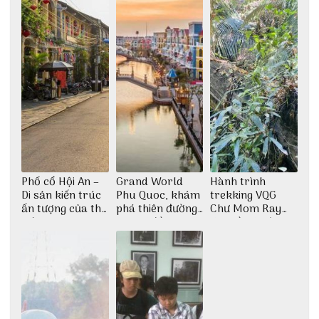
Phố cổ Hội An –
Grand World
Hành trình
Di sản kiến trúc
Phu Quoc, khám
trekking VQG
ấn tượng của thế
phá thiên đường
Chư Mom Ray
giới
giải trí đầy sôi
tìm về núi rừng
động
đại ngàn