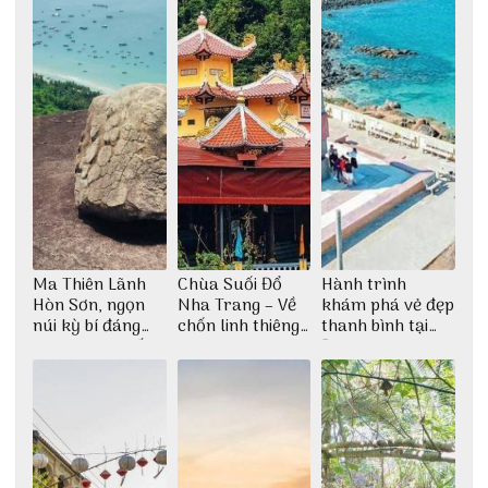
Ma Thiên Lãnh
Chùa Suối Đổ
Hành trình
Hòn Sơn, ngọn
Nha Trang – Về
khám phá vẻ đẹp
núi kỳ bí đáng
chốn linh thiêng
thanh bình tại
khám phá nhất
giữa không gian
Đảo Phú Quý
thiền định