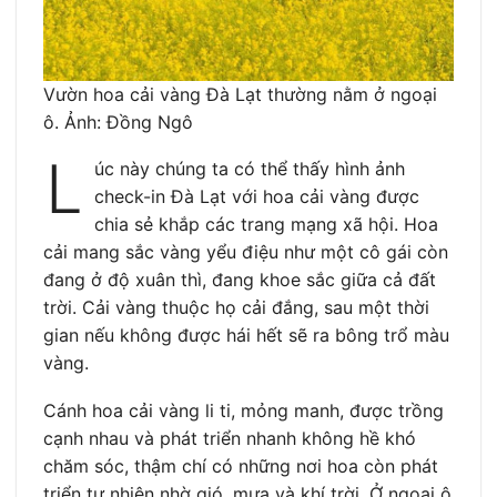
Vườn hoa cải vàng Đà Lạt thường nằm ở ngoại
ô. Ảnh: Đồng Ngô
L
úc này chúng ta có thể thấy hình ảnh
check-in Đà Lạt với hoa cải vàng được
chia sẻ khắp các trang mạng xã hội. Hoa
cải mang sắc vàng yểu điệu như một cô gái còn
đang ở độ xuân thì, đang khoe sắc giữa cả đất
trời. Cải vàng thuộc họ cải đắng, sau một thời
gian nếu không được hái hết sẽ ra bông trổ màu
vàng.
Cánh hoa cải vàng li ti, mỏng manh, được trồng
cạnh nhau và phát triển nhanh không hề khó
chăm sóc, thậm chí có những nơi hoa còn phát
triển tự nhiên nhờ gió, mưa và khí trời. Ở ngoại ô