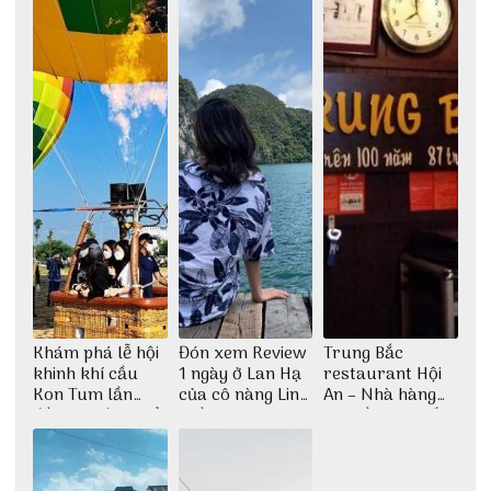
Khám phá lễ hội
Đón xem Review
Trung Bắc
khinh khí cầu
1 ngày ở Lan Hạ
restaurant Hội
Kon Tum lần
của cô nàng Linh
An – Nhà hàng
đầu tiên được tổ
Trần
cao lầu có thiết
chức
kế vô cùng ấn
tượng giữa lòng
phố Hội