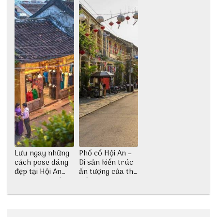
Lưu ngay những
Phố cổ Hội An –
cách pose dáng
Di sản kiến trúc
đẹp tại Hội An
ấn tượng của thế
cho dân nghiện
giới
sống ảo