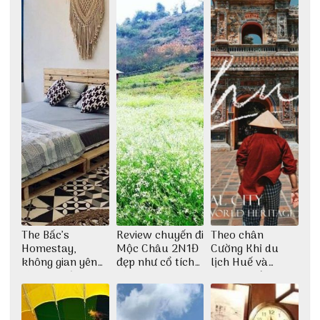
The Bấc’s
Review chuyến đi
Theo chân
Homestay,
Mộc Châu 2N1Đ
Cường Khỉ du
không gian yên
đẹp như cổ tích
lịch Huế và
bình tại Hòn Sơn
cùng nhóm bạn
check-in đúng
Thu Hà
những góc chụp
đẹp