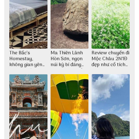
The Bấc’s
Ma Thiên Lãnh
Review chuyến đi
Homestay,
Hòn Sơn, ngọn
Mộc Châu 2N1Đ
không gian yên
núi kỳ bí đáng
đẹp như cổ tích
bình tại Hòn Sơn
khám phá nhất
cùng nhóm bạn
Thu Hà