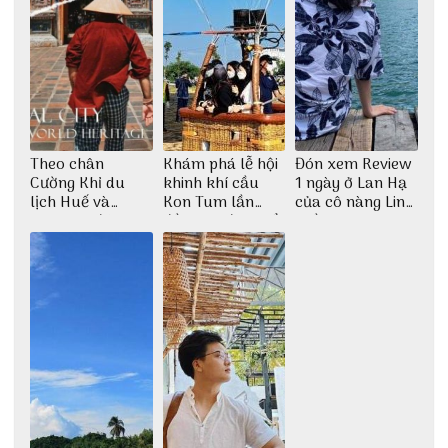
Theo chân
Khám phá lễ hội
Đón xem Review
Cường Khỉ du
khinh khí cầu
1 ngày ở Lan Hạ
lịch Huế và
Kon Tum lần
của cô nàng Linh
check-in đúng
đầu tiên được tổ
Trần
những góc chụp
chức
đẹp