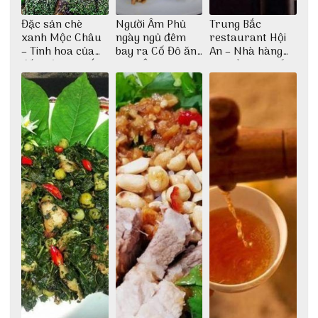
Đặc sản chè
Người Âm Phủ
Trung Bắc
xanh Mộc Châu
ngày ngủ đêm
restaurant Hội
– Tinh hoa của
bay ra Cố Đô ăn
An – Nhà hàng
đất trời Tây Bắc
Cơm Âm Phủ
cao lầu có thiết
Huế
kế vô cùng ấn
tượng giữa lòng
phố Hội