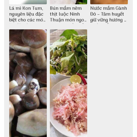
Lá mì Kon Tum,
Bún mắm nêm
Nước mắm Gành
nguyên liệu đặc
thịt luộc Ninh
Đỏ – Tâm huyết
biệt cho các món
Thuận món ngon
giữ vững hương vị
ăn độc đáo
dân dã miền biển
nước mắm sau
bao đời