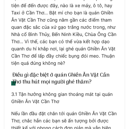
tiện để đến được đây, nào là xe máy, ô tô, hay
Taxi ở Cần Thơ… Bật mí cho bạn là quán Ghiền
Ăn Vặt Cần Thơ cũng nằm gần các điểm tham
quan đặc sắc của xứ gạo trắng nước trong, như
Nhà cổ Bình Thủy, Bến Ninh Kiều, Chùa Ông Cần
Thơ… Vì thế, các bạn có thể vừa kết hợp dạo
quanh du hí khắp nơi, lại ghé quán Ghiền Ăn Vặt
Cần Thơ để lấp đầy chiếc bụng đói meo. Thuận
tiện quá đúng không nè?
Điều gì đặc biệt ở quán Ghiền Ăn Vặt Cần
Thơ thu hút mọi người ghé thăm?
3.1 Tận hưởng không gian thoáng mát tại quán
Ghiền Ăn Vặt Cần Thơ
Nếu lần đầu đặt chân tới quán Ghiền Ăn Vặt Cần
Thơ, chắc hẳn các bạn sẽ ấn tượng bởi được
thiết kế với phong cách đơn giản mà vẫn hiện