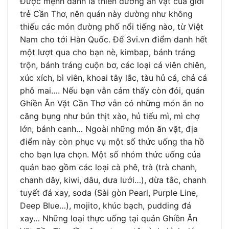
Được mệnh danh là thiên đường ăn vặt của giới
trẻ Cần Thơ, nên quán này dường như không
thiếu các món đường phố nổi tiếng nào, từ Việt
Nam cho tới Hàn Quốc. Để 3vi.vn điểm danh hết
một lượt qua cho bạn nè, kimbap, bánh tráng
trộn, bánh tráng cuộn bơ, các loại cá viên chiên,
xúc xích, bì viên, khoai tây lắc, tàu hủ cá, chả cá
phô mai…. Nếu bạn vẫn cảm thấy còn đói, quán
Ghiền Ăn Vặt Cần Thơ vẫn có những món ăn no
căng bụng như bún thịt xào, hủ tiếu mì, mì chợ
lớn, bánh canh… Ngoài những món ăn vặt, địa
điểm này còn phục vụ một số thức uống tha hồ
cho bạn lựa chọn. Một số nhóm thức uống của
quán bao gồm các loại cà phê, trà (trà chanh,
chanh dây, kiwi, dâu, dưa lưới…), dừa tắc, chanh
tuyết đá xay, soda (Sài gòn Pearl, Purple Line,
Deep Blue…), mojito, khúc bạch, pudding đá
xay… Những loại thực uống tại quán Ghiền Ăn