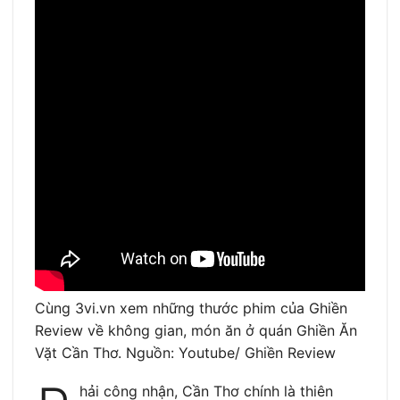
Cùng 3vi.vn xem những thước phim của Ghiền
Review về không gian, món ăn ở quán Ghiền Ăn
Vặt Cần Thơ. Nguồn: Youtube/ Ghiền Review
hải công nhận, Cần Thơ chính là thiên