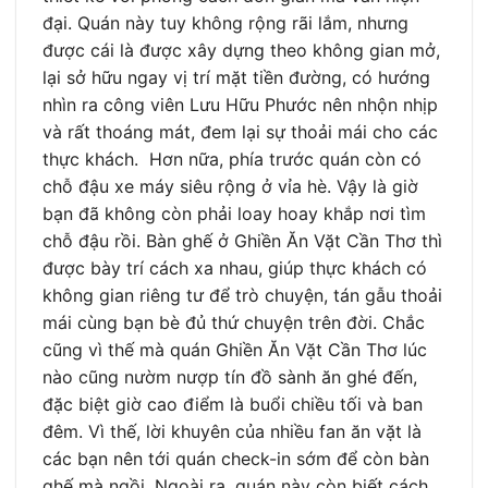
đại. Quán này tuy không rộng rãi lắm, nhưng
được cái là được xây dựng theo không gian mở,
lại sở hữu ngay vị trí mặt tiền đường, có hướng
nhìn ra công viên Lưu Hữu Phước nên nhộn nhịp
và rất thoáng mát, đem lại sự thoải mái cho các
thực khách. Hơn nữa, phía trước quán còn có
chỗ đậu xe máy siêu rộng ở vỉa hè. Vậy là giờ
bạn đã không còn phải loay hoay khắp nơi tìm
chỗ đậu rồi. Bàn ghế ở Ghiền Ăn Vặt Cần Thơ thì
được bày trí cách xa nhau, giúp thực khách có
không gian riêng tư để trò chuyện, tán gẫu thoải
mái cùng bạn bè đủ thứ chuyện trên đời. Chắc
cũng vì thế mà quán Ghiền Ăn Vặt Cần Thơ lúc
nào cũng nườm nượp tín đồ sành ăn ghé đến,
đặc biệt giờ cao điểm là buổi chiều tối và ban
đêm. Vì thế, lời khuyên của nhiều fan ăn vặt là
các bạn nên tới quán check-in sớm để còn bàn
ghế mà ngồi. Ngoài ra, quán này còn biết cách