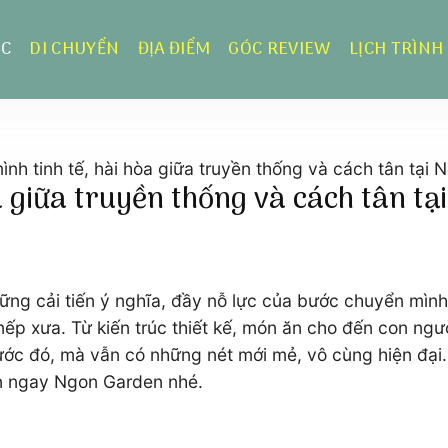
ỰC
DI CHUYỂN
ĐỊA ĐIỂM
GÓC REVIEW
LỊCH TRÌNH
nh tinh tế, hài hòa giữa truyền thống và cách tân tại
a giữa truyền thống và cách tân t
ng cải tiến ý nghĩa, đầy nỗ lực của bước chuyển mình
ếp xưa. Từ kiến trúc thiết kế, món ăn cho đến con ngườ
ước đó, mà vẫn có những nét mới mẻ, vô cùng hiện đại
ến ngay Ngon Garden nhé.