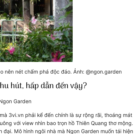
tạo nên nét chấm phá độc đáo. Ảnh: @ngon.garden
hu hút, hấp dẫn đến vậy?
ủa Ngon Garden
à 3vi.vn phải kể đến chính là sự rộng rãi, thoáng mát
ông với view nhìn bao trọn hồ Thiên Quang thơ mộng. 
n đại. Mô hình ngôi nhà mà Ngon Garden muốn tái hiện l