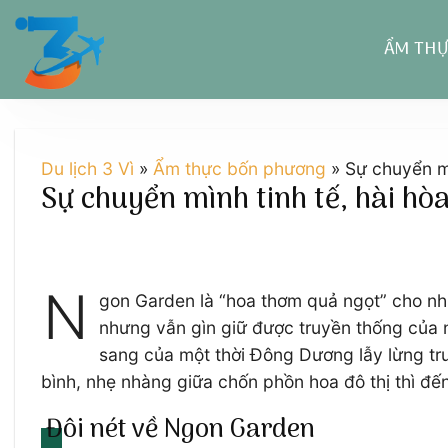
Chuyển
đến
ẨM TH
nội
dung
Du lịch 3 Vì
»
Ẩm thực bốn phương
»
Sự chuyển mì
Sự chuyển mình tinh tế, hài hò
N
gon Garden là “hoa thơm quả ngọt” cho nhữ
nhưng vẫn gìn giữ được truyền thống của n
sang của một thời Đông Dương lẫy lừng tr
bình, nhẹ nhàng giữa chốn phồn hoa đô thị thì đ
Đôi nét về Ngon Garden