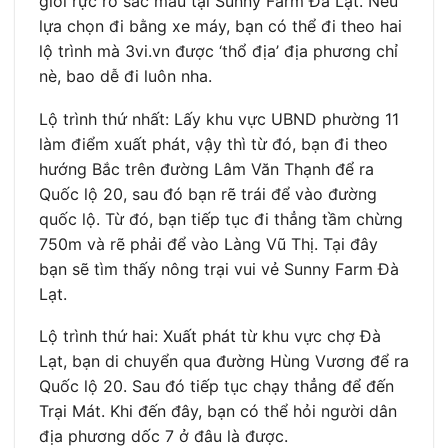
giới rực rỡ sắc màu tại Sunny Farm Đà Lạt. Nếu
lựa chọn đi bằng xe máy, bạn có thể đi theo hai
lộ trình mà 3vi.vn được ‘thổ địa’ địa phương chỉ
nè, bao dễ đi luôn nha.
Lộ trình thứ nhất: Lấy khu vực UBND phường 11
làm điểm xuất phát, vậy thì từ đó, bạn đi theo
hướng Bắc trên đường Lâm Văn Thạnh để ra
Quốc lộ 20, sau đó bạn rẽ trái để vào đường
quốc lộ. Từ đó, bạn tiếp tục đi thẳng tầm chừng
750m và rẽ phải để vào Làng Vũ Thị. Tại đây
bạn sẽ tìm thấy nông trại vui vẻ Sunny Farm Đà
Lạt.
Lộ trình thứ hai: Xuất phát từ khu vực chợ Đà
Lạt, bạn di chuyển qua đường Hùng Vương để ra
Quốc lộ 20. Sau đó tiếp tục chạy thẳng để đến
Trại Mát. Khi đến đây, bạn có thể hỏi người dân
địa phương dốc 7 ở đâu là được.