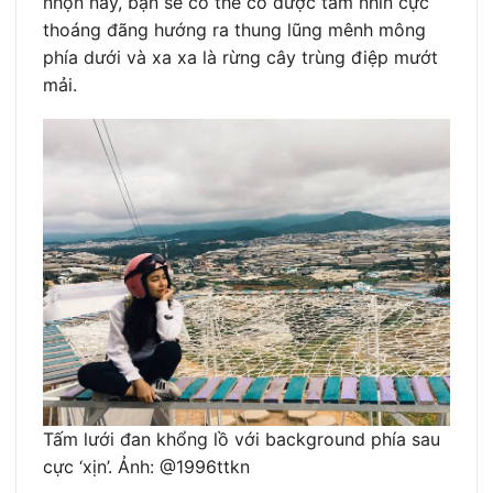
nhộn này, bạn sẽ có thể có được tầm nhìn cực
thoáng đãng hướng ra thung lũng mênh mông
phía dưới và xa xa là rừng cây trùng điệp mướt
mải.
Tấm lưới đan khổng lồ với background phía sau
cực ‘xịn’. Ảnh: @1996ttkn