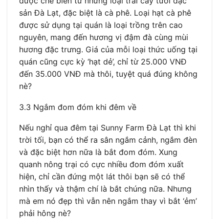
được chế biến từ những loại trái cây tươi đặc
sản Đà Lạt, đặc biệt là cà phê. Loại hạt cà phê
được sử dụng tại quán là loại trồng trên cao
nguyên, mang đến hương vị đậm đà cùng mùi
hương đặc trưng. Giá của mỗi loại thức uống tại
quán cũng cực kỳ ‘hạt dẻ’, chỉ từ 25.000 VNĐ
đến 35.000 VNĐ mà thôi, tuyệt quá đúng không
nè?
3.3 Ngắm đom đóm khi đêm về
Nếu nghỉ qua đêm tại Sunny Farm Đà Lạt thì khi
trời tối, bạn có thể ra sân ngắm cảnh, ngắm đèn
và đặc biệt hơn nữa là bắt đom đóm. Xung
quanh nông trại có cực nhiều đom đóm xuất
hiện, chỉ cần đứng một lát thôi bạn sẽ có thể
nhìn thấy và thậm chí là bắt chúng nữa. Nhưng
mà em nó đẹp thì vẫn nên ngắm thay vì bắt ‘ẻm’
phải hông nè?