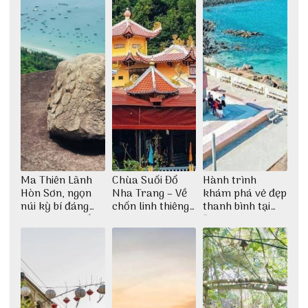
Ma Thiên Lãnh
Chùa Suối Đổ
Hành trình
Hòn Sơn, ngọn
Nha Trang – Về
khám phá vẻ đẹp
núi kỳ bí đáng
chốn linh thiêng
thanh bình tại
khám phá nhất
giữa không gian
Đảo Phú Quý
thiền định