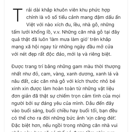
T
rải dài khắp khuôn viên khu phức hợp
chính là vô số tiểu cảnh mang đậm dấu ấn
Việt với nào xích đu, lều, nhà gỗ, những
tấm lưới khổng lồ, v.v. Những căn nhà gỗ tại đây
quả thật đã luôn ‘làm mưa làm gió’ trên khắp
mạng xã hội ngay từ những ngày đầu mở cửa
với nét đẹp rất độc đáo, mới lạ và riêng biệt.
Được trang trí bằng những gam màu thời thượng
nhất như đỏ, cam, vàng, xanh dương, xanh lá và
nâu đất, các căn nhà gỗ với kích thước nhỏ bé
xinh xin được làm hoàn toàn từ những vật liệu
đơn giản đã thật sự chiếm trọn cảm tình của mọi
người bởi sự đáng yêu của mình. Dẫu đến đây
vào buổi sáng, buổi chiều hay buổi tối, bạn đều
có thể cho ra đời những bức ảnh ‘xịn căng đét’.
Đặc biệt hơn, nếu ngồi trong những căn nhà vui