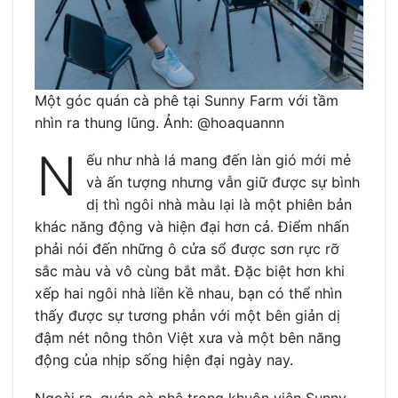
Một góc quán cà phê tại Sunny Farm với tầm
nhìn ra thung lũng. Ảnh: @hoaquannn
N
ếu như nhà lá mang đến làn gió mới mẻ
và ấn tượng nhưng vẫn giữ được sự bình
dị thì ngôi nhà màu lại là một phiên bản
khác năng động và hiện đại hơn cả. Điểm nhấn
phải nói đến những ô cửa sổ được sơn rực rỡ
sắc màu và vô cùng bắt mắt. Đặc biệt hơn khi
xếp hai ngôi nhà liền kề nhau, bạn có thể nhìn
thấy được sự tương phản với một bên giản dị
đậm nét nông thôn Việt xưa và một bên năng
động của nhịp sống hiện đại ngày nay.
Ngoài ra, quán cà phê trong khuôn viên Sunny