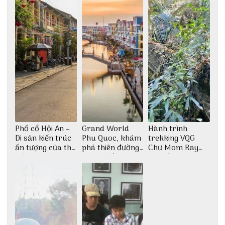
Phố cổ Hội An –
Grand World
Hành trình
Di sản kiến trúc
Phu Quoc, khám
trekking VQG
ấn tượng của thế
phá thiên đường
Chư Mom Ray
giới
giải trí đầy sôi
tìm về núi rừng
động
đại ngàn