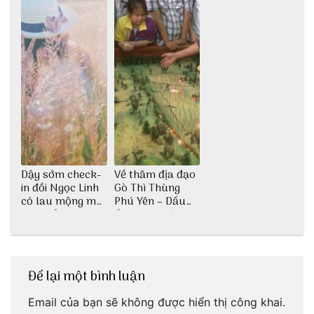
Dậy sớm check-
Về thăm địa đạo
in đồi Ngọc Linh
Gò Thì Thùng
cỏ lau mộng mơ
Phú Yên – Dấu
tại Huế nè bạn
ấn lịch sử còn
ơi!
mãi với thời gian
Để lại một bình luận
Email của bạn sẽ không được hiển thị công khai.