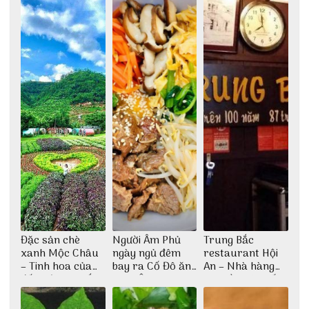
Đặc sản chè
Người Âm Phủ
Trung Bắc
xanh Mộc Châu
ngày ngủ đêm
restaurant Hội
– Tinh hoa của
bay ra Cố Đô ăn
An – Nhà hàng
đất trời Tây Bắc
Cơm Âm Phủ
cao lầu có thiết
Huế
kế vô cùng ấn
tượng giữa lòng