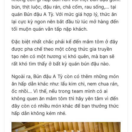
bún, thịt luộc, đậu rán, chả cốm, rau sống,… tại
quán Bún đậu A Tỳ. Với mức giá hợp lý, thức ăn
lại cực kỳ ngon nên bắt đầu từ lúc mở hàng đến
tối muộn quán vẫn tấp nập khách.
Đặc biệt nhất chắc phải kể đến mắm tôm ở đây
được pha chế theo một công thức gia truyền
tạo nên có một hương vị khó quên, mà bạn sẽ
rất khó tìm thấy ở bất kỳ quán bún đậu nào.
Ngoài ra, Bún đậu A Tỳ còn có thêm những món
ăn hấp dẫn khác như: lẩu kim chi, nem chua rán,
ốc nhồi… Vì thế, nếu trong team mình có ai
không quen ăn mắm tôm thì hãy yên tâm vì đến
đây còn có nhiều món khác để bạn thưởng thức
hấp dẫn không kém nhé.