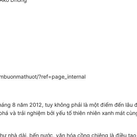
mbuonmathuot/?ref=page_internal
áng 8 năm 2012, tuy không phải là một điểm đến lâu đờ
há và trải nghiệm bởi yếu tố thiên nhiên xanh mát cù
c như nhà dài, bến nước, văn hóa cồng chiêng là điều t