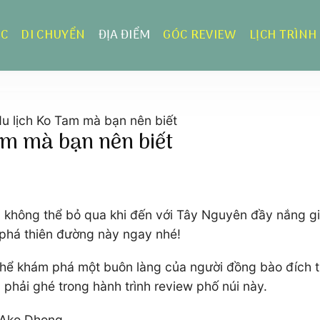
ỰC
DI CHUYỂN
ĐỊA ĐIỂM
GÓC REVIEW
LỊCH TRÌNH
du lịch Ko Tam mà bạn nên biết
Tam mà bạn nên biết
n không thể bỏ qua khi đến với Tây Nguyên đầy nắng gi
 phá thiên đường này ngay nhé!
thể khám phá một buôn làng của người đồng bào đích 
phải ghé trong hành trình review phố núi này.
 Ako Dhong